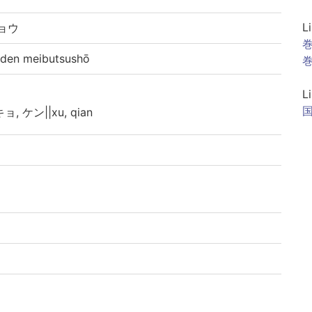
L
ョウ
巻
n meibutsushō
巻
L
キョ, ケン||xu, qian