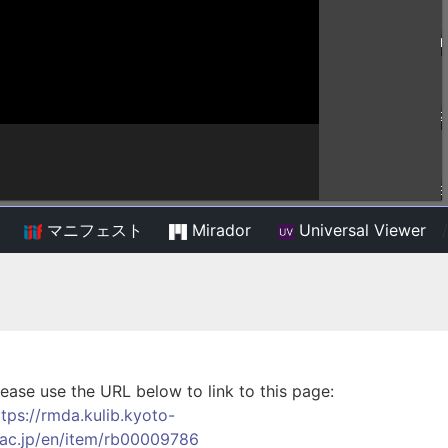
マニフェスト
Mirador
Universal Viewer
/
lease use the URL below to link to this page:
ttps://rmda.kulib.kyoto-
.ac.jp/en/item/rb00009786