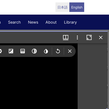
日本語
English
n
Search
News
About
Library