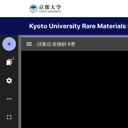
Skip
to
Main
main
Kyoto University Rare Materials 
content
navigation