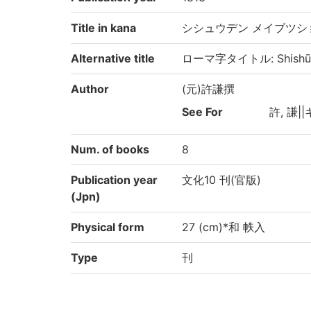
Title in kana
シシュウデン メイブツシ
Alternative title
ローマ字タイトル: Shishūde
Author
(元)許謙撰
See For
許, 謙||
Num. of books
8
Publication year
文化10 刊(官版)
(Jpn)
Physical form
27 (cm)*和 帙入
Type
刊
Note
印記: 「竹蔭蔵書」