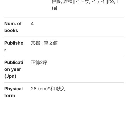
伊藤, 維楨||イトウ, イテイ||Itō, I
tei
Num. of
4
books
Publishe
京都 : 奎文館
r
Publicati
正徳2序
on year
(Jpn)
Physical
28 (cm)*和 帙入
form
Type
刊
Note
内題・外題: 論語古義
伊藤維楨 述