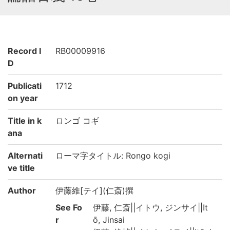
Record I
RB00009916
D
Publicati
1712
on year
Title in k
ロンゴ コギ
ana
Alternati
ローマ字タイトル: Rongo kogi
ve title
Author
伊藤維[テイ](仁斎)撰
See Fo
伊藤, 仁斎||イトウ, ジンサイ||It
r
ō, Jinsai