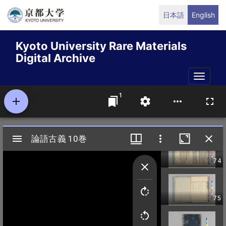
Skip
日本語
English
to
main
Kyoto University Rare Materials
content
Digital Archive
Toggle
naviga