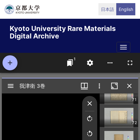
Skip
日本語
English
to
main
Kyoto University Rare Materials
content
Digital Archive
Toggle
naviga