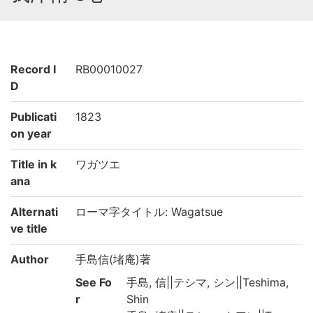
Record I
RB00010027
D
Publicati
1823
on year
Title in k
ワガツエ
ana
Alternati
ローマ字タイトル: Wagatsue
ve title
Author
手島信(堵庵)著
See Fo
手島, 信||テシマ, シン||Teshima,
r
Shin