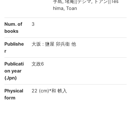
手島, 堵庵||テシマ, トアン||Tes
hima, Toan
Num. of
3
books
Publishe
大坂 : 鹽屋 卯兵衞 他
r
Publicati
文政6
on year
(Jpn)
Physical
22 (cm)*和 帙入
form
Type
刊
Note
内題・外題: 我津衛
〈版〉求版,小野氏蔵版。〈伝〉(印記)「近