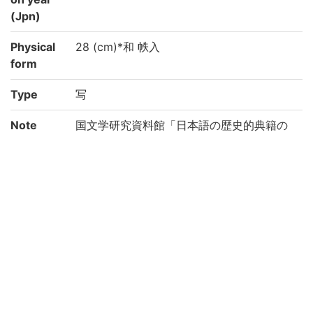
(Jpn)
Physical
28 (cm)*和 帙入
form
Type
写
Note
国文学研究資料館「日本語の歴史的典籍の
国際共同研究ネットワーク構築計画」によ
り電子化(令和2年度)
Call No
4-05/キ/2
Registrat
91002444-91002445
ion No
Creation
2020
year