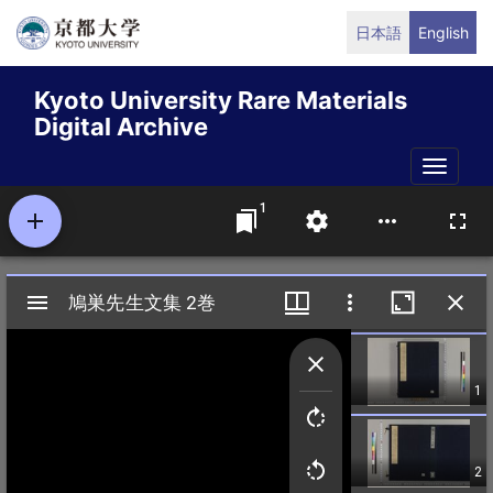
Skip
日本語
English
to
main
Kyoto University Rare Materials
content
Digital Archive
Toggle
naviga