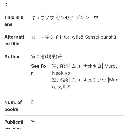
D
Title in k
キュウソウ センセイ ブンシュウ
ana
Alternati
ローマ字タイトル: Kyūsō Sensei bunshū
ve title
Author
室直清(鳩巣)著
See Fo
室, 直清||ムロ, ナオキヨ||Muro,
r
Naokiyo
室, 鳩巣||ムロ, キュウソウ||Mur
o, Kyūsō
Num. of
2
books
Publicati
写
on year