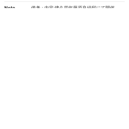
Note
備考 : 内容:建久四年藤原良経邸にて開催
Call No
4-23/サ/1貴
Registrat
763729
ion No
Rights
Guide for
https://rmda.kulib.kyoto-u.ac.jp/en/reuse
Content
Reuse
Attributi
京都大学附属図書館 Main Library, Kyoto U
on
niversity