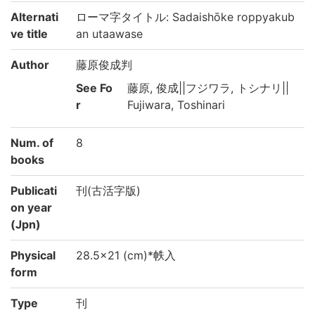
Alternati
ローマ字タイトル: Sadaishōke roppyakub
ve title
an utaawase
Author
藤原俊成判
See Fo
藤原, 俊成||フジワラ, トシナリ||
r
Fujiwara, Toshinari
Num. of
8
books
Publicati
刊(古活字版)
on year
(Jpn)
Physical
28.5×21 (cm)*帙入
form
Type
刊