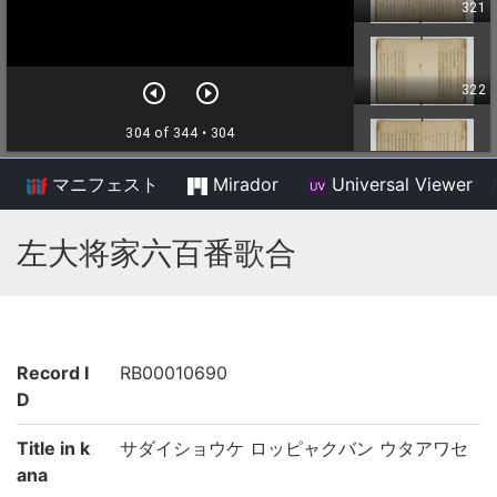
マニフェスト
Mirador
Universal Viewer
/
左大将家六百番歌合
Record I
RB00010690
D
Title in k
サダイショウケ ロッピャクバン ウタアワセ
ana