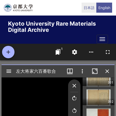
Skip
日本語
English
to
main
Kyoto University Rare Materials
content
Digital Archive
Toggle
naviga