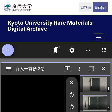
Skip
日本語
English
to
main
Kyoto University Rare Materials
content
Digital Archive
Toggle
naviga