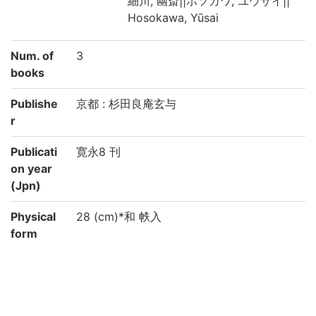
細川, 幽斎||ホソカワ, ユウサイ||
Hosokawa, Yūsai
Num. of
3
books
Publishe
京都 : 杉田良庵玄与
r
Publicati
寛永8 刊
on year
(Jpn)
Physical
28 (cm)*和 帙入
form
Type
刊
Note
国文学研究資料館「日本語の歴史的典籍の
国際共同研究ネットワーク構築計画」によ