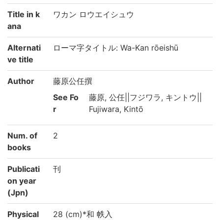
Title in k
ワカン ロウエイシュウ
ana
Alternati
ローマ字タイトル: Wa-Kan rōeishū
ve title
Author
藤原公任撰
See Fo
藤原, 公任||フジワラ, キントウ||
r
Fujiwara, Kintō
Num. of
2
books
Publicati
刊
on year
(Jpn)
Physical
28 (cm)*和 帙入