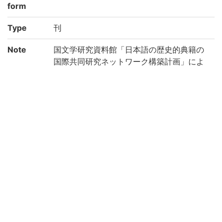
form
Type
刊
Note
国文学研究資料館「日本語の歴史的典籍の
国際共同研究ネットワーク構築計画」によ
り電子化(令和2年度)
Call No
4-23/ワ/2
Registrat
91002887-91002888
ion No
Creation
2020
year
List No
KYOT-05352
Rights