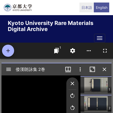
Skip
日本語
English
to
main
Kyoto University Rare Materials
content
Digital Archive
Toggle
naviga