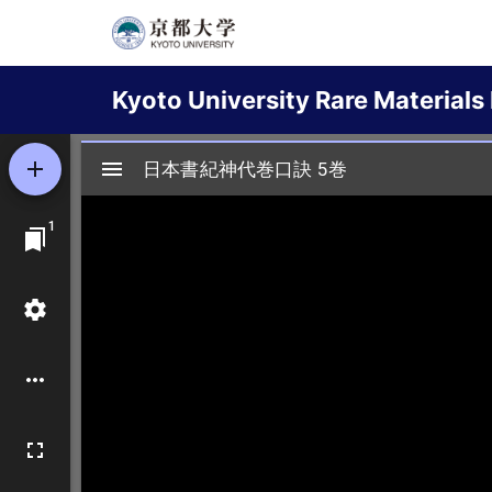
Skip
to
Main
main
Kyoto University Rare Materials 
content
navigation