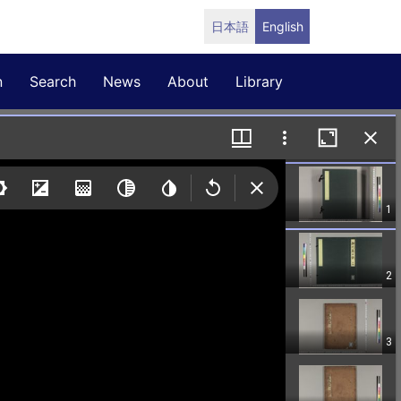
日本語
English
n
Search
News
About
Library