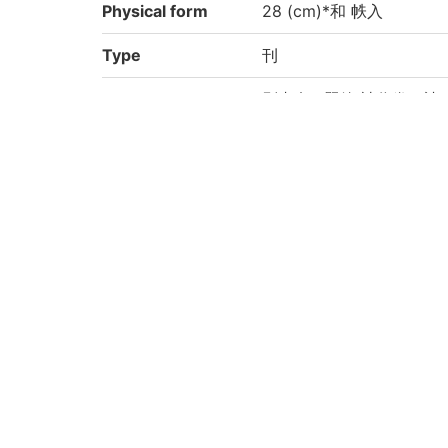
Physical form
28 (cm)*和 帙入
Type
刊
Note
別書名 : 題簽:神代巻口訣
国文学研究資料館「日本
により電子化(令和2年度)
Call No
5-05/ニ/4
Registration No
91003855-91003859
Creation year
2020
List No
KYOT-05606
Rights