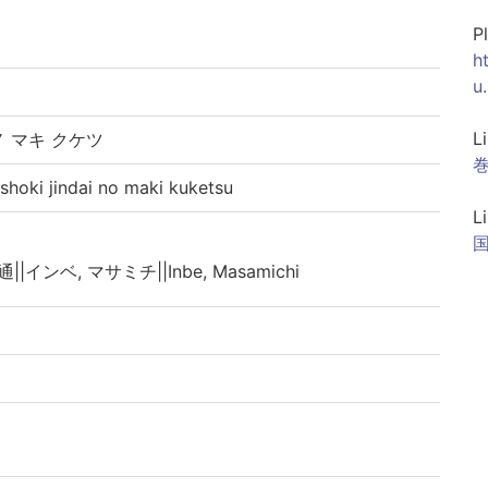
P
h
u
L
ノ マキ クケツ
巻
i jindai no maki kuketsu
L
||インベ, マサミチ||Inbe, Masamichi