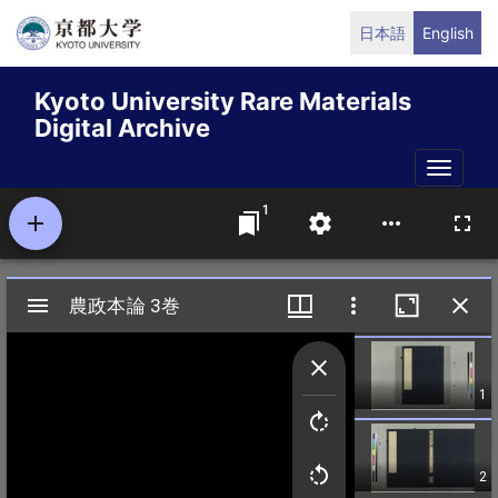
Skip
日本語
English
to
main
Kyoto University Rare Materials
content
Digital Archive
Toggle
naviga