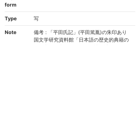
form
Type
写
Note
備考 : 「平田氏記」(平田篤胤)の朱印あり
国文学研究資料館「日本語の歴史的典籍の
国際共同研究ネットワーク構築計画」によ
り電子化(平成29年度)
Call No
9-21/ノ/2
Registrat
91006741
ion No
91006742
91006743
Creation
2017
year
Rights