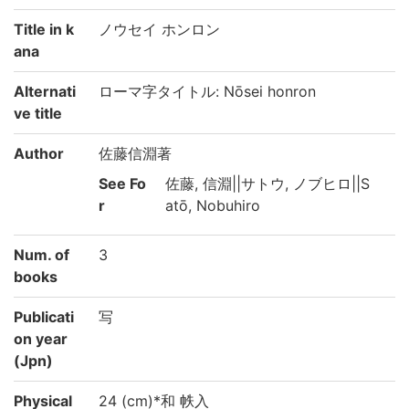
Title in k
ノウセイ ホンロン
ana
Alternati
ローマ字タイトル: Nōsei honron
ve title
Author
佐藤信淵著
See Fo
佐藤, 信淵||サトウ, ノブヒロ||S
r
atō, Nobuhiro
Num. of
3
books
Publicati
写
on year
(Jpn)
Physical
24 (cm)*和 帙入