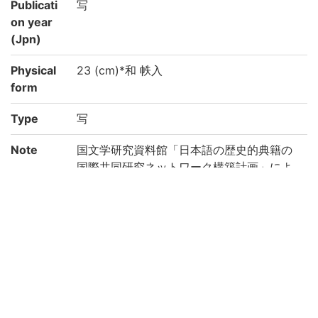
Publicati
写
on year
(Jpn)
Physical
23 (cm)*和 帙入
form
Type
写
Note
国文学研究資料館「日本語の歴史的典籍の
国際共同研究ネットワーク構築計画」によ
り電子化(令和2年度)
Call No
10-05/ユ/1
Registrat
91007326-91007337
ion No
Creation
2020
year