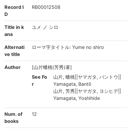
Record I
RB00012508
D
Title in k
ユメ ノ シロ
ana
Alternati
ローマ字タイトル: Yume no shiro
ve title
Author
[山片蟠桃(芳秀)著]
See Fo
山片, 蟠桃||ヤマガタ, バントウ||
r
Yamagata, Bantō
山片, 芳秀||ヤマガタ, ヨシヒデ||
Yamagata, Yoshihide
Num. of
12
books