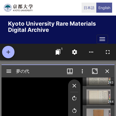
Skip
日本語
English
to
main
Kyoto University Rare Materials
content
Digital Archive
Toggle
naviga