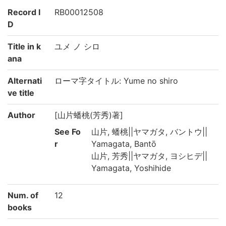
Record I
RB00012508
D
Title in k
ユメ ノ シロ
ana
Alternati
ローマ字タイトル: Yume no shiro
ve title
Author
[山片蟠桃(芳秀)著]
See Fo
山片, 蟠桃||ヤマガタ, バントウ||
r
Yamagata, Bantō
山片, 芳秀||ヤマガタ, ヨシヒデ||
Yamagata, Yoshihide
Num. of
12
books