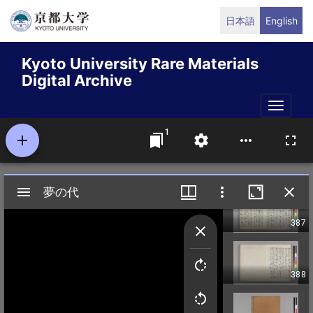
Skip
日本語
English
to
main
Kyoto University Rare Materials
content
Digital Archive
Toggle
naviga