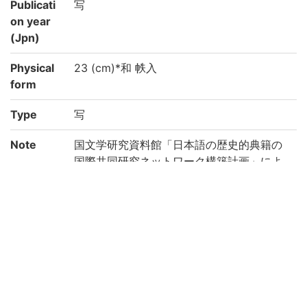
Publicati
写
on year
(Jpn)
Physical
23 (cm)*和 帙入
form
Type
写
Note
国文学研究資料館「日本語の歴史的典籍の
国際共同研究ネットワーク構築計画」によ
り電子化(令和2年度)
Call No
10-05/ユ/1
Registrat
91007326-91007337
ion No
Creation
2020
year