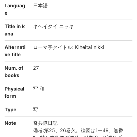
Languag
日本語
e
Title in k
キヘイタイ ニッキ
ana
Alternati
ローマ字タイトル: Kiheitai nikki
ve title
Num. of
27
books
Physical
写 和
form
Type
写
Note
奇兵隊日記
備考:第25、26巻欠。絵図は1ー48、無番