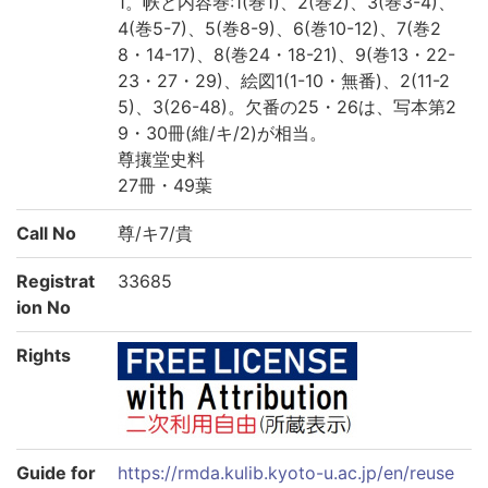
1。帙と内容巻:1(巻1)、2(巻2)、3(巻3-4)、
4(巻5-7)、5(巻8-9)、6(巻10-12)、7(巻2
8・14-17)、8(巻24・18-21)、9(巻13・22-
23・27・29)、絵図1(1-10・無番)、2(11-2
5)、3(26-48)。欠番の25・26は、写本第2
9・30冊(維/キ/2)が相当。
尊攘堂史料
27冊・49葉
Call No
尊/キ7/貴
Registrat
33685
ion No
Rights
Guide for
https://rmda.kulib.kyoto-u.ac.jp/en/reuse