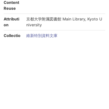
Content
Reuse
Attributi
京都大学附属図書館 Main Library, Kyoto U
on
niversity
Collectio
維新特別資料文庫
n
Subcolle
史料
ction
Please use the URL below to link to this page:
https://rmda.kulib.kyoto-u.ac.jp/en/item/rb00013758
Links to each volume
巻第01
巻第02
巻第03
巻第04
巻第05
巻第06
巻第07
巻第08
巻第09
巻第10
巻第11
巻第12
巻第13
巻第14
巻第15
巻第16
巻第17
巻第18
巻第19
巻第20
巻第21
巻第22
巻第23
巻第24