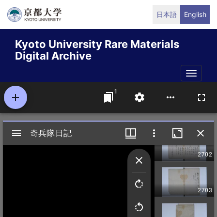
Skip
日本語
English
to
main
Kyoto University Rare Materials
content
Digital Archive
Toggle
naviga