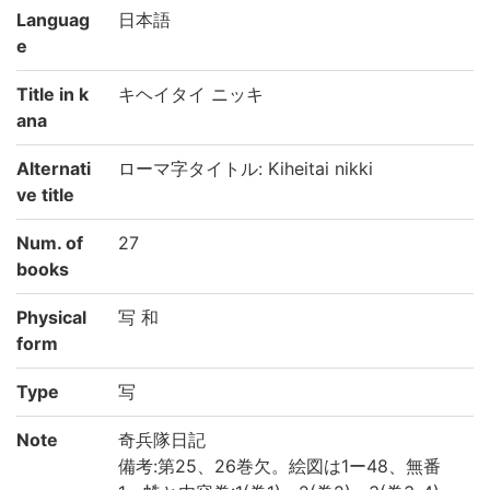
Languag
日本語
e
Title in k
キヘイタイ ニッキ
ana
Alternati
ローマ字タイトル: Kiheitai nikki
ve title
Num. of
27
books
Physical
写 和
form
Type
写
Note
奇兵隊日記
備考:第25、26巻欠。絵図は1ー48、無番