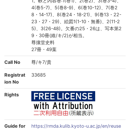
1。帙と内容巻:1(巻1)、2(巻2)、3(巻3-4)、
4(巻5-7)、5(巻8-9)、6(巻10-12)、7(巻2
8・14-17)、8(巻24・18-21)、9(巻13・22-
23・27・29)、絵図1(1-10・無番)、2(11-2
5)、3(26-48)。欠番の25・26は、写本第2
9・30冊(維/キ/2)が相当。
尊攘堂史料
27冊・49葉
Call No
尊/キ7/貴
Registrat
33685
ion No
Rights
Guide for
https://rmda.kulib.kyoto-u.ac.jp/en/reuse