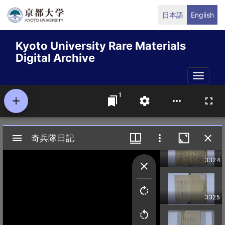
Skip
日本語
English
to
main
Kyoto University Rare Materials
content
Digital Archive
Toggle
naviga