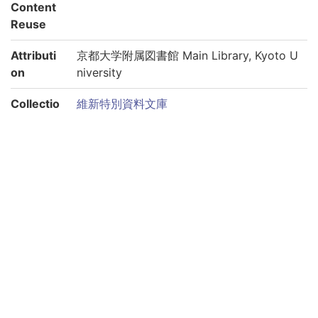
Content
Reuse
Attributi
京都大学附属図書館 Main Library, Kyoto U
on
niversity
Collectio
維新特別資料文庫
n
Subcolle
史料
ction
Please use the URL below to link to this page:
https://rmda.kulib.kyoto-u.ac.jp/en/item/rb00013758
Links to each volume
巻第01
巻第02
巻第03
巻第04
巻第05
巻第06
巻第07
巻第08
巻第09
巻第10
巻第11
巻第12
巻第13
巻第14
巻第15
巻第16
巻第17
巻第18
巻第19
巻第20
巻第21
巻第22
巻第23
巻第24