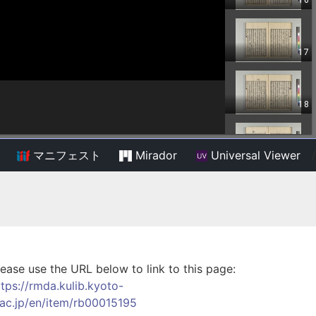
マニフェスト
Mirador
Universal Viewer
/
lease use the URL below to link to this page:
ttps://rmda.kulib.kyoto-
.ac.jp/en/item/rb00015195