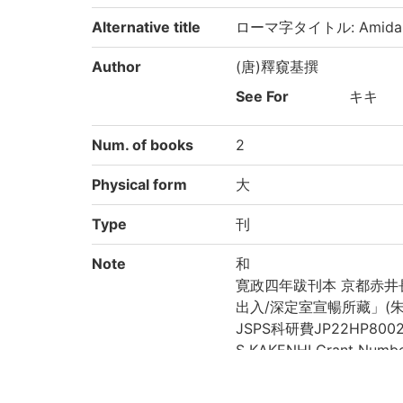
Alternative title
ローマ字タイトル: Amidak
Author
(唐)釋窺基撰
See For
キキ
Num. of books
2
Physical form
大
Type
刊
Note
和
寛政四年跋刊本 京都赤井
出入/深定室宣暢所藏」(
JSPS科研費JP22HP8002の
S KAKENHI Grant Numb
Call No
藏/11/ア/7