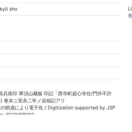
L
yō sho
巻
長兵衛印 華頂山藏板 印記「西寺町超心寺住/門外不許
朱) 卷末ニ安永二年ノ追福記アリ
助成により電子化 / Digitization supported by JSP
er JP22HP8002