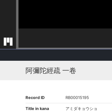
阿彌陀經疏 一卷
Record ID
RB00015195
Title in kana
アミダキョウショ