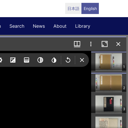
日本語
English
n
Search
News
About
Library