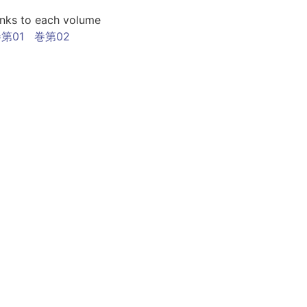
inks to each volume
第01
巻第02