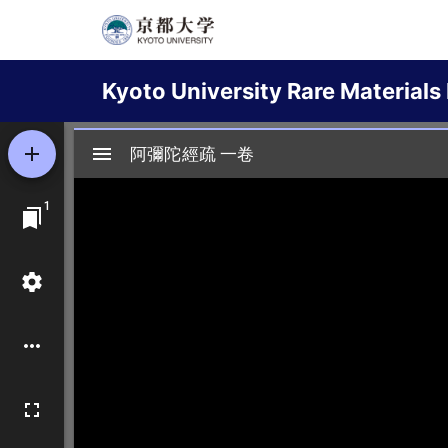
Skip
to
Main
main
Kyoto University Rare Materials 
content
navigation