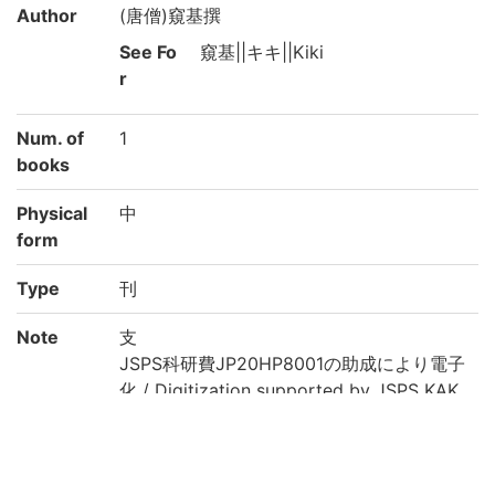
Author
(唐僧)窺基撰
See Fo
窺基||キキ||Kiki
r
Num. of
1
books
Physical
中
form
Type
刊
Note
支
JSPS科研費JP20HP8001の助成により電子
化 / Digitization supported by JSPS KAK
ENHI Grant Number JP20HP8001
Call No
日藏/既刊/78