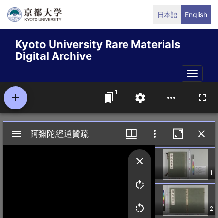
Skip
日本語
English
to
main
Kyoto University Rare Materials
content
Digital Archive
Toggle
naviga