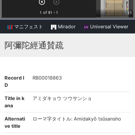
マニフェスト
Mirador
Universal Viewer
/
阿彌陀經通賛疏
Record I
RB00018863
D
Title in k
アミダキョウ ツウサンショ
ana
Alternati
ローマ字タイトル: Amidakyō tsūsansho
ve title