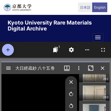
Skip
日本語
English
to
main
Kyoto University Rare Materials
content
Digital Archive
Toggle
naviga