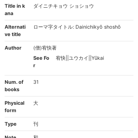
Title in k
ダイニチキョウ ショショウ
ana
Alternati
ローマ字タイトル: Dainichikyō shoshō
ve title
Author
(僧)宥快著
See Fo
宥快||ユウカイ||Yūkai
r
Num. of
31
books
Physical
大
form
Type
刊
Note
和