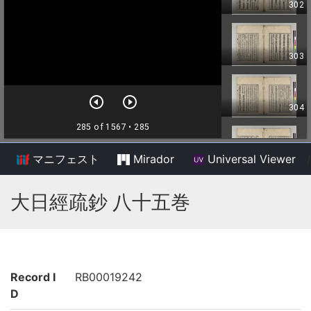
マニフェスト
Mirador
Universal Viewer
/
大日經疏鈔 八十五巻
Record I
RB00019242
D