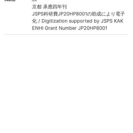
京都 承應四年刊
JSPS科研費JP20HP8001の助成により電子
化 / Digitization supported by JSPS KAK
ENHI Grant Number JP20HP8001
Call No
日藏/既刊/59
Registrat
511780
ion No
Creation
2020
year
Rights
Guide for
https://rmda.kulib.kyoto-u.ac.jp/en/reuse