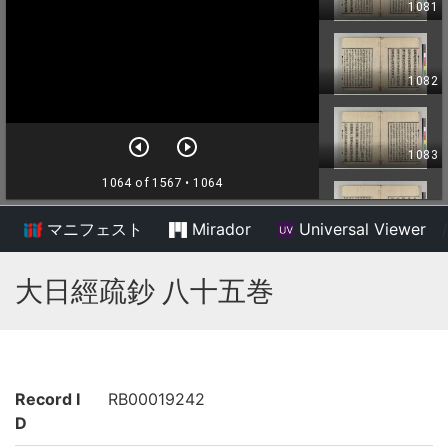
マニフェスト
Mirador
Universal Viewer
/
大日經疏鈔 八十五巻
Record I
RB00019242
D