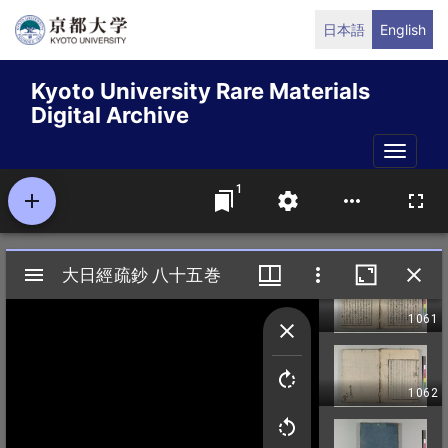
Skip
日本語
English
to
main
Kyoto University Rare Materials
content
Digital Archive
Toggle
naviga