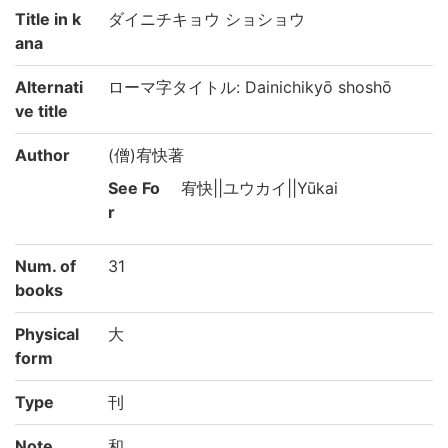
Title in k
ダイニチキョウ ショショウ
ana
Alternati
ローマ字タイトル: Dainichikyō shoshō
ve title
Author
(僧)宥快著
See Fo
宥快||ユウカイ||Yūkai
r
Num. of
31
books
Physical
大
form
Type
刊
Note
和