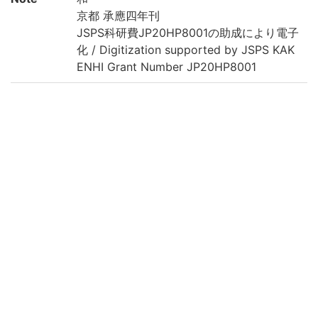
京都 承應四年刊
JSPS科研費JP20HP8001の助成により電子
化 / Digitization supported by JSPS KAK
ENHI Grant Number JP20HP8001
Call No
日藏/既刊/59
Registrat
511780
ion No
Creation
2020
year
Rights
Guide for
https://rmda.kulib.kyoto-u.ac.jp/en/reuse