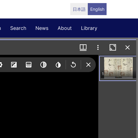
日本語
English
n
Search
News
About
Library