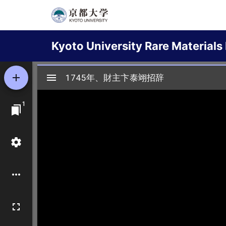
Skip
to
Main
main
Kyoto University Rare Materials 
content
navigation