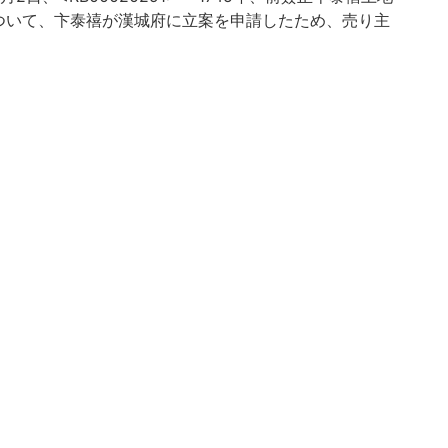
ついて、卞泰禧が漢城府に立案を申請したため、売り主
いことを漢城府に申し立てた招辞。
究所・韓国高麗大学校「韓国古文献の調査及び解題及び
事業に関する協定」により電子化
-u.ac.jp/en/reuse