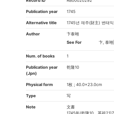
Record ID
RB00020292
Publication year
1745
Alternative title
1745년 재주(財主) 변태
Author
卞泰翊
See For
卞, 泰翊
Num. of books
1
Publication year
乾隆10
(Jpn)
Physical form
1枚 ; 40.0×23.0cm
Type
写
Note
文書
1745年(乾隆10、英祖21