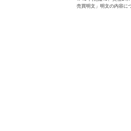
売買明文」明文の内容に
の卞泰翊が内容に相違な
附属図書館・人文科学研
デジタルイメージの構築
Call No
河合文庫//138
Registration No
200048
Creation year
2017
List No
138
Rights
Guide for Conten
https://rmda.kulib.kyoto
t Reuse