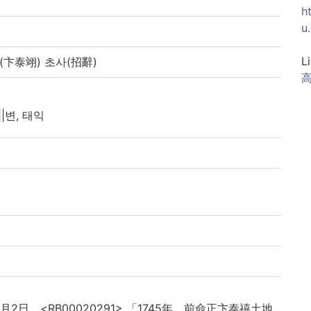
h
u
L
익(卞泰翊) 초사(招辭)
||변, 태익
)7月2日、<RB00020291> 「1745年、前僉正卞泰禧土地