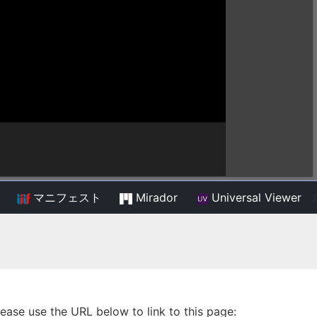
マニフェスト
Mirador
Universal Viewer
/
lease use the URL below to link to this page: