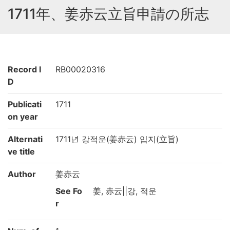
1711年、姜赤云立旨申請の所志
Record I
RB00020316
D
Publicati
1711
on year
Alternati
1711년 강적운(姜赤云) 입지(立旨)
ve title
Author
姜赤云
See Fo
姜, 赤云||강, 적운
r