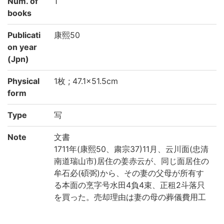
Num. of
1
books
Publicati
康熙50
on year
(Jpn)
Physical
1枚 ; 47.1×51.5cm
form
Type
写
Note
文書
1711年(康熙50、粛宗37)11月、云川面(忠清
南道瑞山市)居住の姜赤云が、同じ面居住の
牟石必(碩弼)から、その妻の父母が所有す
る本面の烹字号水田4負4束、正租2斗落只
を買った。売却理由は妻の母の葬儀費用工
面のためである。しかし本文記は紛失し、
立旨のみがあり、確かな証拠ではないの