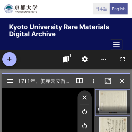
Skip
日本語
English
to
main
Kyoto University Rare Materials
content
Digital Archive
Toggle
naviga