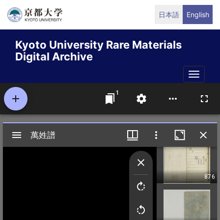
Skip
日本語
English
to
main
Kyoto University Rare Materials
content
Digital Archive
Toggle
naviga