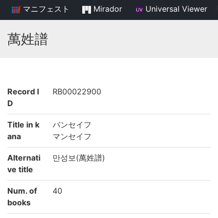
マニフェスト
Mirador
Universal Viewer
/
萬姓譜
Record I
RB00022900
D
Title in k
バンセイフ
ana
マンセイフ
Alternati
만성보(萬姓譜)
ve title
Num. of
40
books