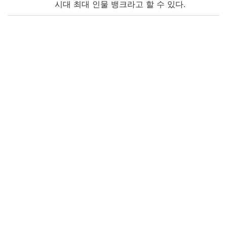
시대 최대 인물 뱅크라고 할 수 있다.
Note
[編著者不明]
筆寫本
表題: 萬姓譜
版心題: 李-鞠
備考: 木板枠の筆写本
備考: 黄色, 朱色, 圈點
備考: 五針眼線裝, 楮紙
附属図書館・人文科学研究所・韓国高麗大
学校「韓国古文献の調査及び解題及びデジ
タルイメージの構築事業に関する協定」に
より電子化
Call No
5-46/ハ/4
Registrat
168998
ion No