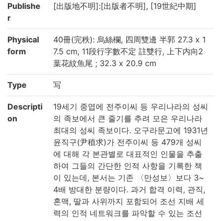
Publishe
[出版地不明]:[出版者不明], [19世紀中期]
r
Physical
40冊(完秩): 烏絲欄, 四周雙邊 半郭 27.3 x 1
form
7.5 cm, 11段行字數不定 註雙行, 上下内向2
葉花紋魚尾 ; 32.3 x 20.9 cm
Type
写
Descripti
19세기 중엽에 전주이씨 등 우리나라의 성씨
on
의 족보에서 큰 줄기를 추려 모은 우리나라
최대의 성씨 족보이다. 오구라문고에 1931년
윤직구(尹稙求)가 전주이씨 등 479개 성씨
에 대해 각 본관별로 대표적인 인물을 추출
하여 그들의 간단한 인적 사항을 기록한 책
이 있는데, 본서는 기존 〈만성보〉보다 3~
4배 방대한 분량이다. 과거 합격 이력, 관직,
혼맥, 딸과 사위까지 포함되어 조선 지배 세
력의 인적 네트워크를 파악할 수 있는 조선