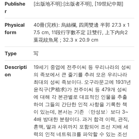
Publishe
[出版地不明]:[出版者不明], [19世紀中期]
r
Physical
40冊(完秩): 烏絲欄, 四周雙邊 半郭 27.3 x 1
form
7.5 cm, 11段行字數不定 註雙行, 上下内向2
葉花紋魚尾 ; 32.3 x 20.9 cm
Type
写
Descripti
19세기 중엽에 전주이씨 등 우리나라의 성씨
on
의 족보에서 큰 줄기를 추려 모은 우리나라
최대의 성씨 족보이다. 오구라문고에 1931년
윤직구(尹稙求)가 전주이씨 등 479개 성씨
에 대해 각 본관별로 대표적인 인물을 추출
하여 그들의 간단한 인적 사항을 기록한 책
이 있는데, 본서는 기존 〈만성보〉보다 3~
4배 방대한 분량이다. 과거 합격 이력, 관직,
혼맥, 딸과 사위까지 포함되어 조선 지배 세
력의 인적 네트워크를 파악할 수 있는 조선