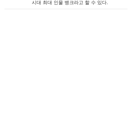
시대 최대 인물 뱅크라고 할 수 있다.
Note
[編著者不明]
筆寫本
表題: 萬姓譜
版心題: 李-鞠
備考: 木板枠の筆写本
備考: 黄色, 朱色, 圈點
備考: 五針眼線裝, 楮紙
附属図書館・人文科学研究所・韓国高麗大
学校「韓国古文献の調査及び解題及びデジ
タルイメージの構築事業に関する協定」に
より電子化
Call No
5-46/ハ/4
Registrat
168998
ion No