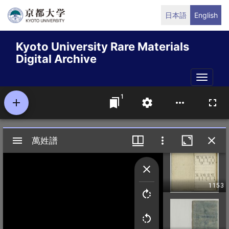
Skip
日本語
English
to
main
Kyoto University Rare Materials
content
Digital Archive
Toggle
naviga