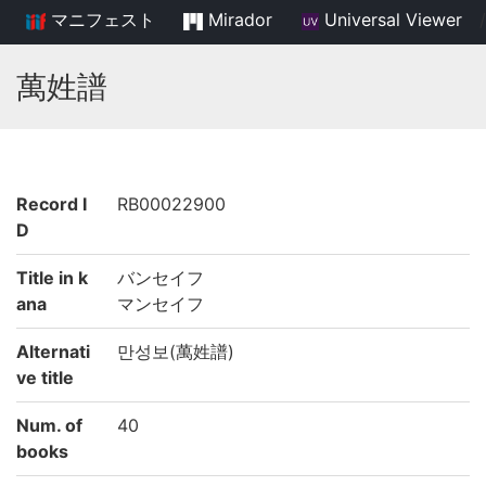
マニフェスト
Mirador
Universal Viewer
/
萬姓譜
Record I
RB00022900
D
Title in k
バンセイフ
ana
マンセイフ
Alternati
만성보(萬姓譜)
ve title
Num. of
40
books