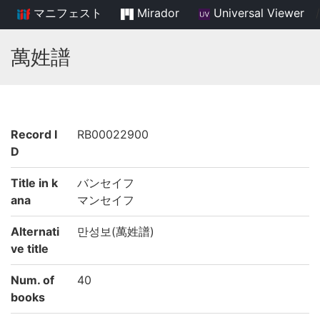
マニフェスト
Mirador
Universal Viewer
/
萬姓譜
Record I
RB00022900
D
Title in k
バンセイフ
ana
マンセイフ
Alternati
만성보(萬姓譜)
ve title
Num. of
40
books