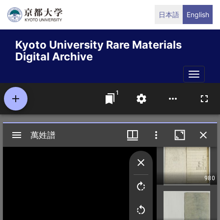
Skip
日本語
English
to
main
Kyoto University Rare Materials
content
Digital Archive
Toggle
naviga