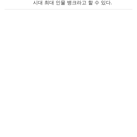
시대 최대 인물 뱅크라고 할 수 있다.
Note
[編著者不明]
筆寫本
表題: 萬姓譜
版心題: 李-鞠
備考: 木板枠の筆写本
備考: 黄色, 朱色, 圈點
備考: 五針眼線裝, 楮紙
附属図書館・人文科学研究所・韓国高麗大
学校「韓国古文献の調査及び解題及びデジ
タルイメージの構築事業に関する協定」に
より電子化
Call No
5-46/ハ/4
Registrat
168998
ion No