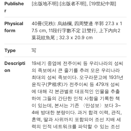
Publishe
[出版地不明]:[出版者不明], [19世紀中期]
r
Physical
40冊(完秩): 烏絲欄, 四周雙邊 半郭 27.3 x 1
form
7.5 cm, 11段行字數不定 註雙行, 上下内向2
葉花紋魚尾 ; 32.3 x 20.9 cm
Type
写
Descripti
19세기 중엽에 전주이씨 등 우리나라의 성씨
on
의 족보에서 큰 줄기를 추려 모은 우리나라
최대의 성씨 족보이다. 오구라문고에 1931년
윤직구(尹稙求)가 전주이씨 등 479개 성씨
에 대해 각 본관별로 대표적인 인물을 추출
하여 그들의 간단한 인적 사항을 기록한 책
이 있는데, 본서는 기존 〈만성보〉보다 3~
4배 방대한 분량이다. 과거 합격 이력, 관직,
혼맥, 딸과 사위까지 포함되어 조선 지배 세
력의 인적 네트워크를 파악할 수 있는 조선