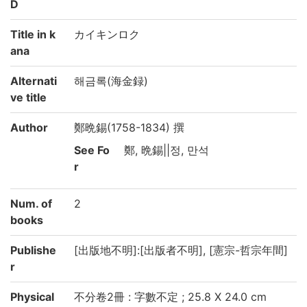
D
Title in k
カイキンロク
ana
Alternati
해금록(海金録)
ve title
Author
鄭晩錫(1758-1834) 撰
See Fo
鄭, 晩錫||정, 만석
r
Num. of
2
books
Publishe
[出版地不明]:[出版者不明], [憲宗-哲宗年間]
r
Physical
不分卷2冊 : 字數不定 ; 25.8 X 24.0 cm