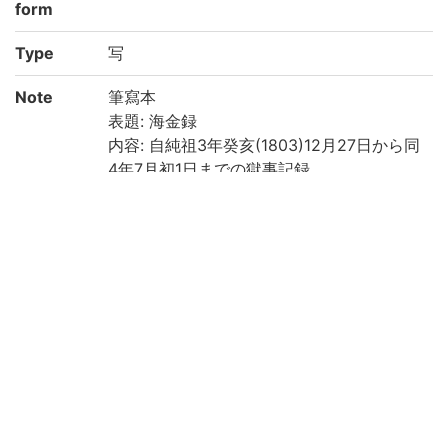
form
Type
写
Note
筆寫本
表題: 海金録
内容: 自純祖3年癸亥(1803)12月27日から同
4年7月初1日までの獄事記録。
紙質: 楮紙
四部分類: 史部-雜史類
附属図書館・人文科学研究所・韓国高麗大
学校「韓国古文献の調査及び解題及びデジ
タルイメージの構築事業に関する協定」に
より電子化
Call No
河合文庫/カ/2
Registrat
199343
ion No