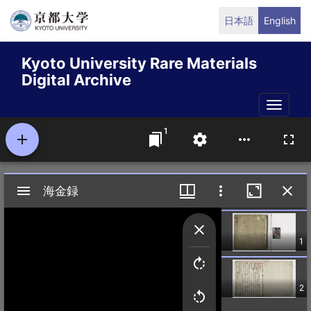
Skip
日本語
English
to
main
Kyoto University Rare Materials
content
Digital Archive
Toggle
naviga