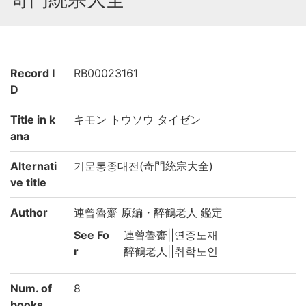
Record I
RB00023161
D
Title in k
キモン トウソウ タイゼン
ana
Alternati
기문통종대전(奇門統宗大全)
ve title
Author
連曾魯齋 原編・醉鶴老人 鑑定
See Fo
連曾魯齋||연증노재
r
醉鶴老人||취학노인
Num. of
8
books