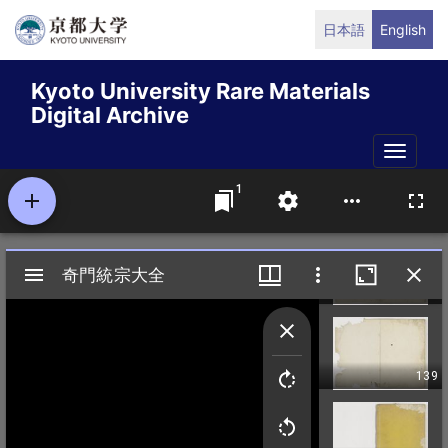
Skip
日本語
English
to
main
Kyoto University Rare Materials
content
Digital Archive
Toggle
naviga