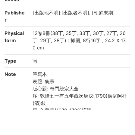
Publishe
[出版地不明]:[出版者不明], [朝鮮末期]
r
Physical
12卷8冊(38丁, 35丁, 33丁, 30丁, 27丁, 26
form
丁, 29丁, 38丁) : 揷圖, 8行16字 ; 24.2 X 17.
0 cm
Type
写
Note
筆寫本
表題: 統宗
版心題: 奇門統宗大全
序: 乾隆五十有五年歳次庚戌(1790)廣庭阿桂
(清)敍
序: 年羹堯(1679-1726)謹識
序: 歳康熙乙酉(1705)秋九月醉鶴老人燈下再
識
印: 「詠逸樓主人章」, 「盆城金圭復之印」