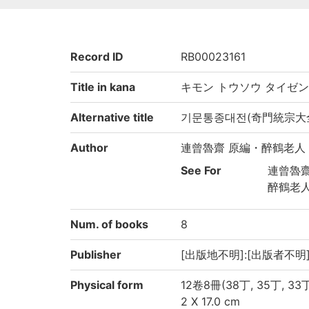
Record ID
RB00023161
Title in kana
キモン トウソウ タイゼン
Alternative title
기문통종대전(奇門統宗大
Author
連曾魯齋 原編・醉鶴老人
See For
連曾魯齋
醉鶴老人
Num. of books
8
Publisher
[出版地不明]:[出版者不明]
Physical form
12卷8冊(38丁, 35丁, 33丁,
2 X 17.0 cm