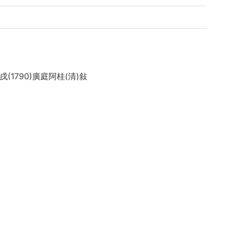
(1790)廣庭阿桂(清)敍
識
秋九月醉鶴老人燈下再識
「盆城金圭復之印」
究所・韓国高麗大学校「韓国古文献の調査及び解題及び
事業に関する協定」により電子化