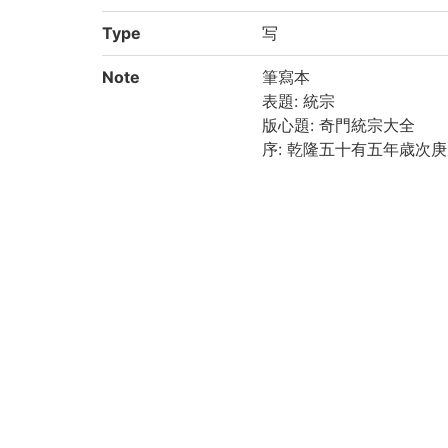
Type
写
Note
筆寫本
表題: 統宗
版心題: 奇門統宗大全
序: 乾隆五十有五年歳次庚戌
序: 年羹堯(1679-1726)謹
序: 歳康熙乙酉(1705)
印: 「詠逸樓主人章」, 
紙質: 楮紙
裝訂: 四針眼訂法
四部分類: 子部-術數類
附属図書館・人文科学研
デジタルイメージの構築
Call No
河合文庫/キ/20
Registration No
199389