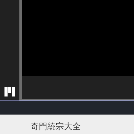
奇門統宗大全