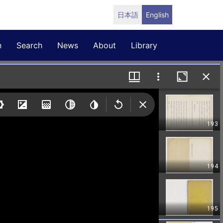
日本語
English
n
Search
News
About
Library