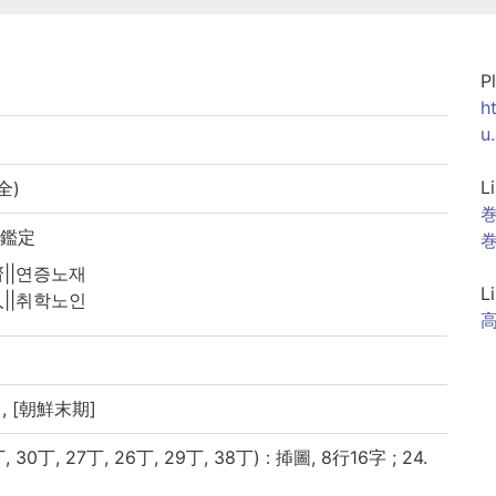
P
h
u
L
全)
巻
 鑑定
巻
||연증노재
L
||취학노인
, [朝鮮末期]
 30丁, 27丁, 26丁, 29丁, 38丁) : 揷圖, 8行16字 ; 24.