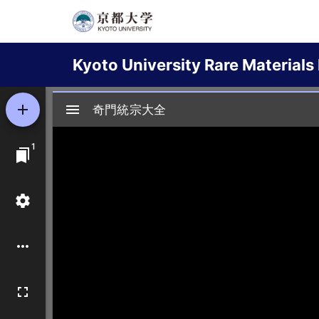
Skip
to
Main
main
Kyoto University Rare Materials 
content
navigation