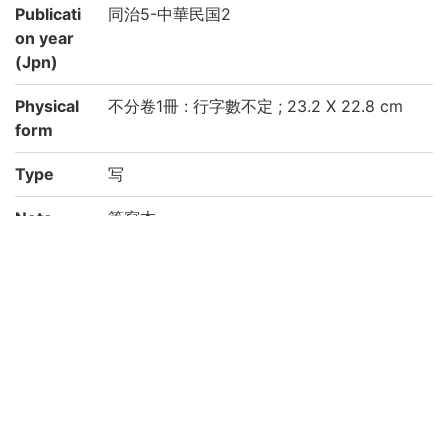
Publicati
同治5-中華民国2
on year
(Jpn)
Physical
不分卷1冊 : 行字數不定 ; 23.2 X 22.8 cm
form
Type
写
Note
筆寫本
表題: 乙巳(1905)正月 日爲始大吉辰 日用冊
内容: 大房の高宗4(1867)-1913年間の有司
先上記(會計)
印: 「綿紬廛」
紙質: 楮紙
四部分類: 史部-市廛類
附属図書館・人文科学研究所・韓国高麗大
学校「韓国古文献の調査及び解題及びデジ
タルイメージの構築事業に関する協定」に