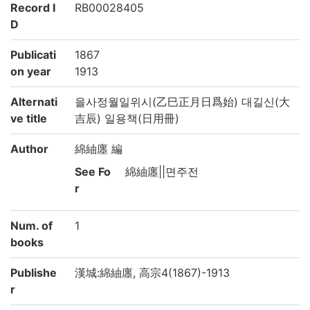
Record I
RB00028405
D
Publicati
1867
on year
1913
Alternati
을사정월일위시(乙巳正月日爲始) 대길신(大
ve title
吉辰) 일용책(日用冊)
Author
綿紬廛 編
See Fo
綿紬廛||면주전
r
Num. of
1
books
Publishe
漢城:綿紬廛, 高宗4(1867)-1913
r