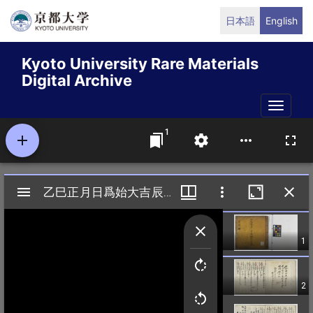
Skip
日本語
English
to
main
Kyoto University Rare Materials
content
Digital Archive
Toggle
naviga