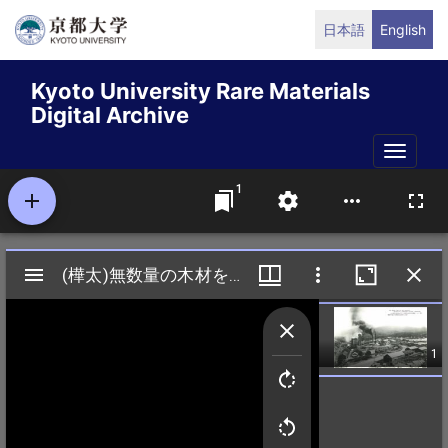
Skip
日本語
English
to
main
Kyoto University Rare Materials
content
Digital Archive
Toggle
naviga