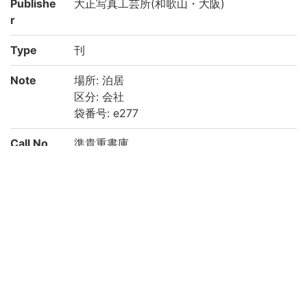
Publishe
大正写真工芸所(和歌山・大阪)
r
Type
刊
Note
場所: 泊居
区分: 会社
袋番号: e277
Call No
準貴重書庫
Registrat
200022895548
ion No
List No
2874
Rights