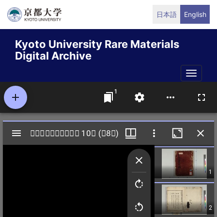
Skip
日本語
English
to
main
Kyoto University Rare Materials
content
Digital Archive
Toggle
naviga