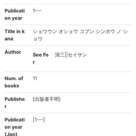
Publicati
1---
on year
Title in k
ショウウン オショウ コブン シンポウ ノ シ
ana
ョウ
Author
See Fo
清三||セイサン
r
Num. of
11
books
Publishe
[出版者不明]
r
Publicati
[1---]
on year
(Jpn)