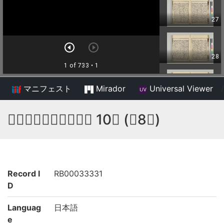
マニフェスト
Mirador
Universal Viewer
/
𥬇雲和尚古文真寳之抄 10巻 (存8巻)
Record I
RB00033331
D
Languag
日本語
e