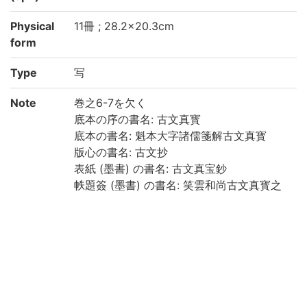
Physical
11冊 ; 28.2×20.3cm
form
Type
写
Note
巻之6-7を欠く
底本の序の書名: 古文真寳
底本の書名: 魁本大字諸儒箋解古文真寳
版心の書名: 古文抄
表紙 (墨書) の書名: 古文真宝鈔
帙題簽 (墨書) の書名: 笑雲和尚古文真寳之
抄殘八巻
1之上の付箋 (墨書) の書名: 古文眞宝鈔/全
拾壹巻
各冊に [目録] あり, 書名および冊次は [目
録] による
小口 (墨書) による冊次: 1之上: 一, 1之下:
二, 巻之2: 三, 巻之3: 四, 巻之4上: 五, 巻之4