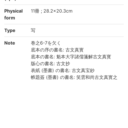
Physical
11冊 ; 28.2×20.3cm
form
Type
写
Note
巻之6-7を欠く
底本の序の書名: 古文真寳
底本の書名: 魁本大字諸儒箋解古文真寳
版心の書名: 古文抄
表紙 (墨書) の書名: 古文真宝鈔
帙題簽 (墨書) の書名: 笑雲和尚古文真寳之
抄殘八巻
1之上の付箋 (墨書) の書名: 古文眞宝鈔/全
拾壹巻
各冊に [目録] あり, 書名および冊次は [目
録] による
小口 (墨書) による冊次: 1之上: 一, 1之下:
二, 巻之2: 三, 巻之3: 四, 巻之4上: 五, 巻之4