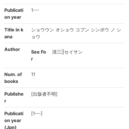
Publicati
1---
on year
Title in k
ショウウン オショウ コブン シンポウ ノ シ
ana
ョウ
Author
See Fo
清三||セイサン
r
Num. of
11
books
Publishe
[出版者不明]
r
Publicati
[1---]
on year
(Jpn)