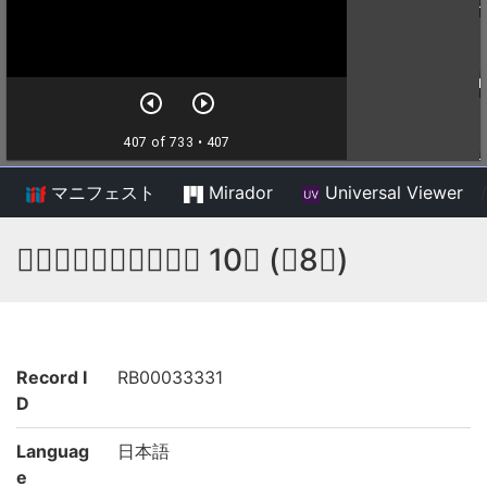
マニフェスト
Mirador
Universal Viewer
/
𥬇雲和尚古文真寳之抄 10巻 (存8巻)
Record I
RB00033331
D
Languag
日本語
e