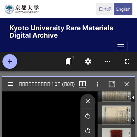
Skip
日本語
English
to
main
Kyoto University Rare Materials
content
Digital Archive
Toggle
naviga