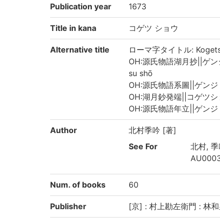
Publication year
1673
Title in kana
コゲツ ショウ
Alternative title
ローマ字タイトル: Kogets
OH:源氏物語湖月抄||ゲンジ モ
su shō
OH:源氏物語系圖||ゲンジ モノ
OH:湖月鈔発端||コゲツショウ 
OH:源氏物語年立||ゲンジ モノ
Author
北村季吟 [著]
See For
北村, 季吟
AU000
Num. of books
60
Publisher
[京] : 村上勘左衛門 : 林和