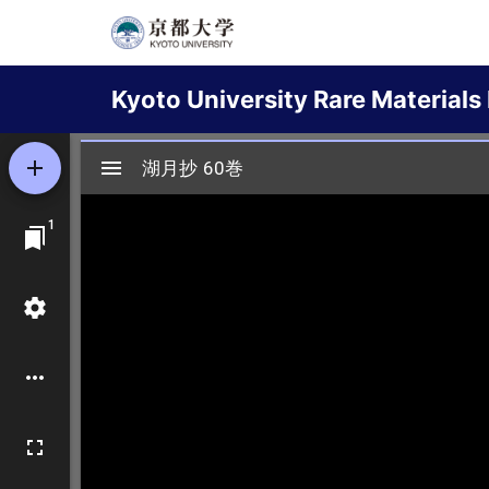
Skip
to
Main
main
Kyoto University Rare Materials 
content
navigation