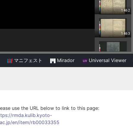
マニフェスト
Mirador
Universal Viewer
/
lease use the URL below to link to this page:
ttps://rmda.kulib.kyoto-
.ac.jp/en/item/rb00033355