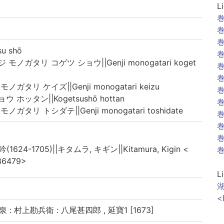
L
巻
巻
巻
u shō
巻
ノガタリ コゲツ ショウ||Genji monogatari koget
巻
巻
ガタリ ケイズ||Genji monogatari keizu
巻
ホッタン||Kogetsushō hottan
巻
ガタリ トシダテ||Genji monogatari toshidate
巻
巻
巻
(1624-1705)||キタムラ, キギン||Kitamura, Kigin <
巻
36479>
L
湖
<
泉 : 村上勘兵衛 : 八尾甚四郎 , 延寶1 [1673]