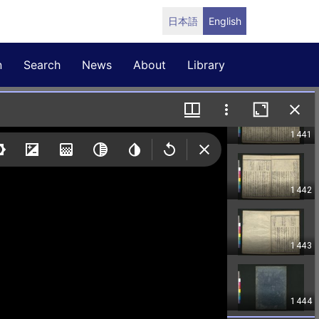
日本語
English
n
Search
News
About
Library