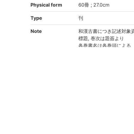
Physical form
60冊 ; 27.0cm
Type
刊
Note
和漢古書につき記述対象
標題, 巻次は題簽より
各巻書名は各巻頭による
20巻の巻頭は「槿」, 
帙の書名: 「源氏物語湖
系圖の巻頭書名: 「源氏
年立上の巻頭書名: 「源
年立下の題簽書名: 源氏
発端の巻頭書名: 「湖月
55巻末に著者自跋及び刊
上勘兵衛/八尾甚四郎/村
頭注あり
和装, 5帙入
印記: 「大惣かし本」「
保存状態: 汚損, 破損, 虫