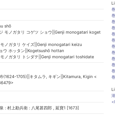
L
巻
巻
巻
u shō
巻
ノガタリ コゲツ ショウ||Genji monogatari koget
巻
巻
ガタリ ケイズ||Genji monogatari keizu
巻
ホッタン||Kogetsushō hottan
巻
ガタリ トシダテ||Genji monogatari toshidate
巻
巻
巻
(1624-1705)||キタムラ, キギン||Kitamura, Kigin <
巻
36479>
L
湖
<
泉 : 村上勘兵衛 : 八尾甚四郎 , 延寶1 [1673]