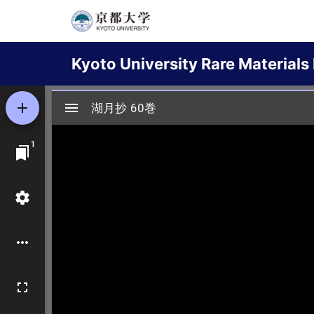
Skip
to
Main
main
Kyoto University Rare Materials 
content
navigation