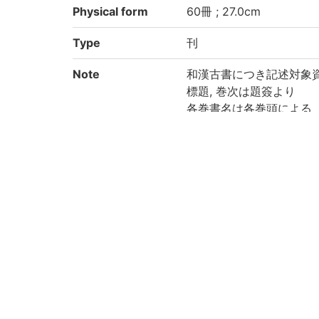
Physical form
60冊 ; 27.0cm
Type
刊
Note
和漢古書につき記述対象
標題, 巻次は題簽より
各巻書名は各巻頭による
20巻の巻頭は「槿」, 
帙の書名: 「源氏物語湖
系圖の巻頭書名: 「源氏
年立上の巻頭書名: 「源
年立下の題簽書名: 源氏
発端の巻頭書名: 「湖月
55巻末に著者自跋及び刊
上勘兵衛/八尾甚四郎/村
頭注あり
和装, 5帙入
印記: 「大惣かし本」「
保存状態: 汚損, 破損, 虫