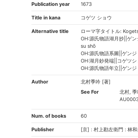
Publication year
1673
Title in kana
コゲツ ショウ
Alternative title
ローマ字タイトル: Kogets
OH:源氏物語湖月抄||ゲンジ モ
su shō
OH:源氏物語系圖||ゲンジ モノ
OH:湖月鈔発端||コゲツショウ 
OH:源氏物語年立||ゲンジ モノ
Author
北村季吟 [著]
See For
北村, 季吟
AU000
Num. of books
60
Publisher
[京] : 村上勘左衛門 : 林和