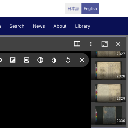
日本語
English
n
Search
News
About
Library