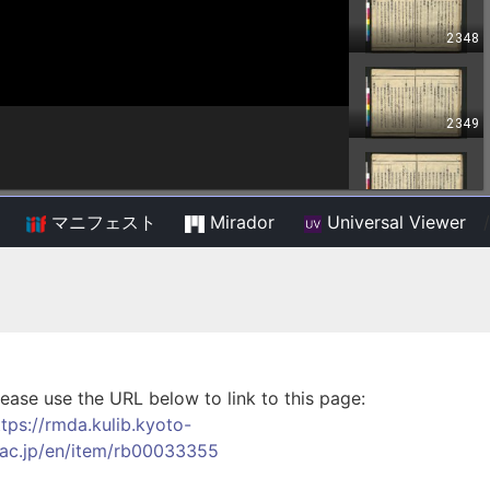
マニフェスト
Mirador
Universal Viewer
/
lease use the URL below to link to this page:
ttps://rmda.kulib.kyoto-
.ac.jp/en/item/rb00033355