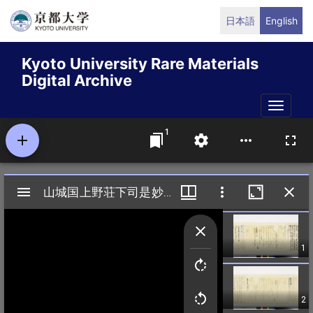
Skip
日本語
English
to
main
Kyoto University Rare Materials
content
Digital Archive
Toggle
naviga