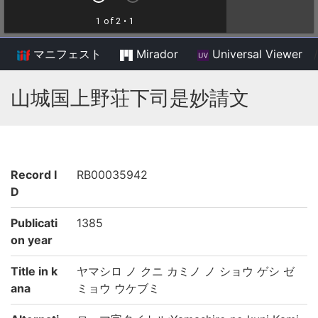
マニフェスト
Mirador
Universal Viewer
/
山城国上野荘下司是妙請文
Record I
RB00035942
D
Publicati
1385
on year
Title in k
ヤマシロ ノ クニ カミノ ノ ショウ ゲシ ゼ
ana
ミョウ ウケブミ