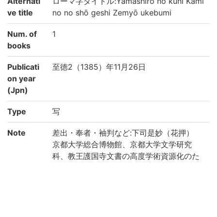
Alternati
ローマ字タイトル:Yamashiro no kuni Kami
ve title
no no shō geshi Zemyō ukebumi
Num. of
1
books
Publicati
至徳2（1385）年11月26日
on year
(Jpn)
Type
写
Note
差出・奉者・袖判など:下司是妙（花押）
京都大学総合博物館、京都大学文学研究
科、教王護国寺文書の高度学術資源化のた
めの調査・研究
赤松俊秀編『教王護国寺文書』：625
Creation
2022
year