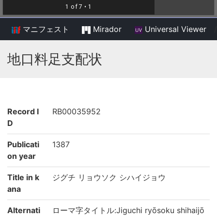
マニフェスト
Mirador
Universal Viewer
/
地口料足支配状
Record I
RB00035952
D
Publicati
1387
on year
Title in k
ジグチ リョウソク シハイジョウ
ana
Alternati
ローマ字タイトル:Jiguchi ryōsoku shihaijō