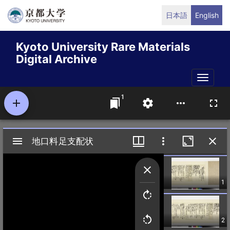
Skip
日本語
English
to
main
Kyoto University Rare Materials
content
Digital Archive
Toggle
naviga