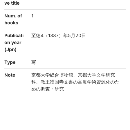
ve title
Num. of
1
books
Publicati
至徳4（1387）年5月20日
on year
(Jpn)
Type
写
Note
京都大学総合博物館、京都大学文学研究
科、教王護国寺文書の高度学術資源化のた
めの調査・研究
赤松俊秀編『教王護国寺文書』：635
Creation
2022
year
List No
教王護国寺文書目録：47-1