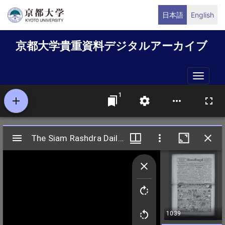
メ
日本語
English
イ
ン
京都大学貴重資料デジタルアーカイブ
コ
ン
テ
Toggle
ン
naviga
ツ
に
移
動