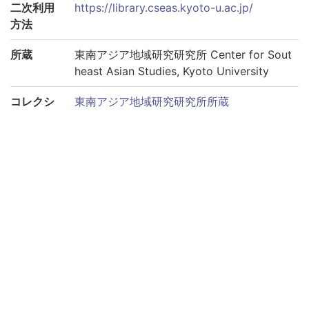
二次利用
https://library.cseas.kyoto-u.ac.jp/
方法
所蔵
東南アジア地域研究研究所 Center for Sout
heast Asian Studies, Kyoto University
コレクシ
東南アジア地域研究研究所所蔵
ョン
サブコレ
太平洋戦争期のタイ新聞コレクション
クション
このページへリンクする際は、以下のURLをご利用くださ
い。
https://rmda.kulib.kyoto-u.ac.jp/item/rb00000073
巻号
巻第1934-01-02
巻第1934-01-03
巻第1934-01-04
巻第1934-01-06
巻第1934-01-11
巻第1934-01-12
巻第1934-01-15
巻第1934-01-16
巻第1934-01-17