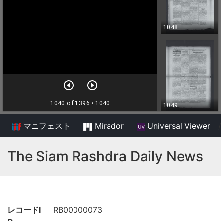
マニフェスト
Mirador
Universal Viewer
/
The Siam Rashdra Daily News
レコードI
RB00000073