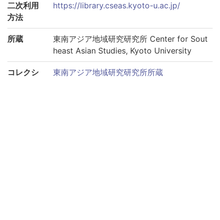
二次利用
https://library.cseas.kyoto-u.ac.jp/
方法
所蔵
東南アジア地域研究研究所 Center for Sout
heast Asian Studies, Kyoto University
コレクシ
東南アジア地域研究研究所所蔵
ョン
サブコレ
太平洋戦争期のタイ新聞コレクション
クション
このページへリンクする際は、以下のURLをご利用くださ
い。
https://rmda.kulib.kyoto-u.ac.jp/item/rb00000073
巻号
巻第1934-01-02
巻第1934-01-03
巻第1934-01-04
巻第1934-01-06
巻第1934-01-11
巻第1934-01-12
巻第1934-01-15
巻第1934-01-16
巻第1934-01-17