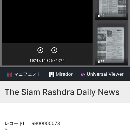
マニフェスト
Mirador
Universal Viewer
/
The Siam Rashdra Daily News
レコードI
RB00000073