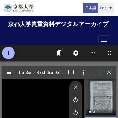
メ
日本語
English
イ
ン
京都大学貴重資料デジタルアーカイブ
コ
ン
テ
Toggle
ン
naviga
ツ
に
移
動