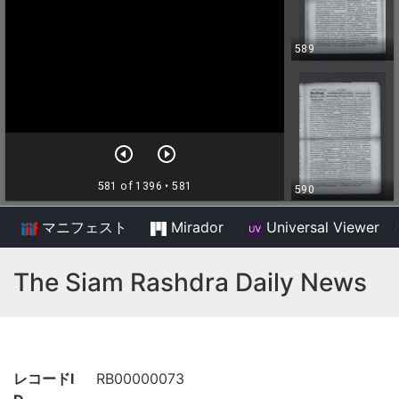
マニフェスト
Mirador
Universal Viewer
/
The Siam Rashdra Daily News
レコードI
RB00000073