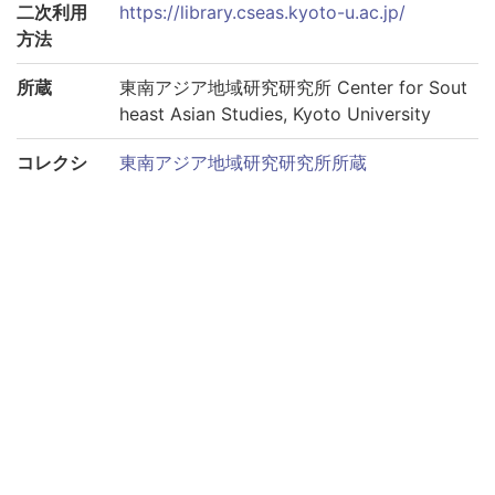
二次利用
https://library.cseas.kyoto-u.ac.jp/
方法
所蔵
東南アジア地域研究研究所 Center for Sout
heast Asian Studies, Kyoto University
コレクシ
東南アジア地域研究研究所所蔵
ョン
サブコレ
太平洋戦争期のタイ新聞コレクション
クション
このページへリンクする際は、以下のURLをご利用くださ
い。
https://rmda.kulib.kyoto-u.ac.jp/item/rb00000073
巻号
巻第1934-01-02
巻第1934-01-03
巻第1934-01-04
巻第1934-01-06
巻第1934-01-11
巻第1934-01-12
巻第1934-01-15
巻第1934-01-16
巻第1934-01-17