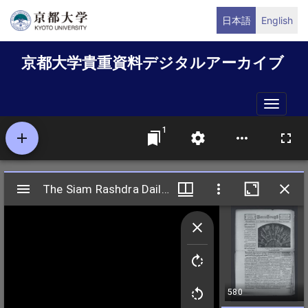
メ
日本語
English
イ
ン
京都大学貴重資料デジタルアーカイブ
コ
ン
テ
Toggle
ン
naviga
ツ
に
移
動