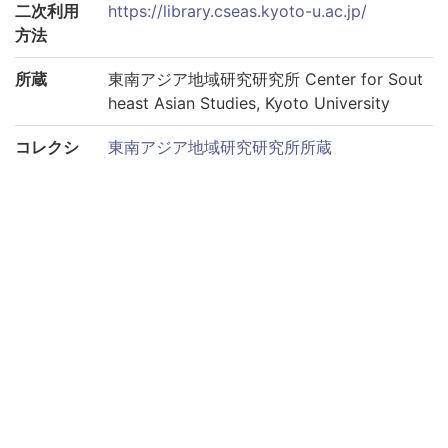
二次利用
https://library.cseas.kyoto-u.ac.jp/
方法
所蔵
東南アジア地域研究研究所 Center for Sout
heast Asian Studies, Kyoto University
コレクシ
東南アジア地域研究研究所所蔵
ョン
サブコレ
太平洋戦争期のタイ新聞コレクション
クション
このページへリンクする際は、以下のURLをご利用くださ
い。
https://rmda.kulib.kyoto-u.ac.jp/item/rb00000073
巻号
巻第1934-01-02
巻第1934-01-03
巻第1934-01-04
巻第1934-01-06
巻第1934-01-11
巻第1934-01-12
巻第1934-01-15
巻第1934-01-16
巻第1934-01-17