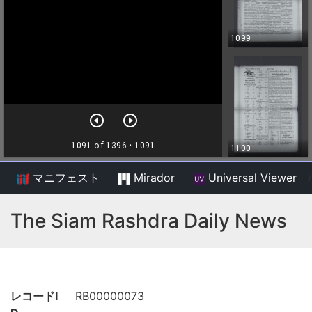
マニフェスト
Mirador
Universal Viewer
/
The Siam Rashdra Daily News
レコードI
RB00000073