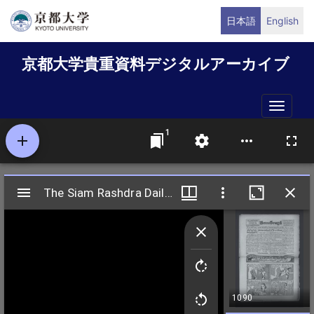
メ
日本語
English
イ
ン
京都大学貴重資料デジタルアーカイブ
コ
ン
テ
Toggle
ン
naviga
ツ
に
移
動