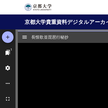
メ
イ
Main
ン
京都大学貴重資料デジタルアーカ
コ
navigation
ン
テ
ン
ツ
に
移
動