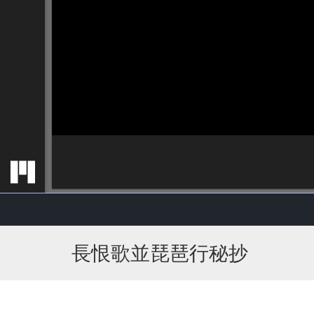
長恨歌並琵琶行秘抄