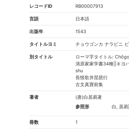
レコードID
RB00007913
言語
日本語
出版年
1543
タイトルヨミ
チョウゴンカ ナラビニ 
別タイトル
ローマ字タイトル: Chōgonka 
清原家家学書34種||キヨハラケ 
shu
長恨歌并琵琶行
古文真寶前集
著者
(唐)白居易著
参照形
白, 居易||
冊数
1