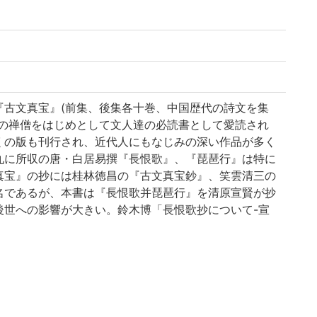
『古文真宝』(前集、後集各十巻、中国歴代の詩文を集
山の禅僧をはじめとして文人達の必読書として愛読され
くの版も刊行され、近代人にもなじみの深い作品が多く
九に所収の唐・白居易撰『長恨歌』、『琵琶行』は特に
真宝』の抄には桂林徳昌の『古文真宝鈔』、笑雲清三の
名であるが、本書は『長恨歌并琵琶行』を清原宣賢が抄
後世への影響が大きい。鈴木博「長恨歌抄について-宣
文』 一九七七・四)参照。(解説の出典: 平成8年度秋季
への招待 - 鈴鹿本「今昔物語集」国宝指定記念-』)
定