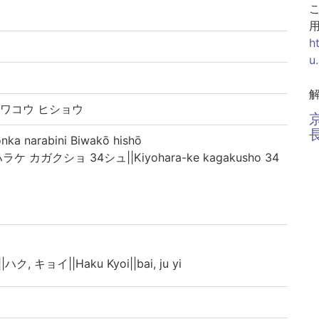
h
u
ビワコウ ヒショウ
narabini Biwakō hishō
カガクショ 34シュ||Kiyohara-ke kagakusho 34
ハク, キョイ||Haku Kyoi||bai, ju yi