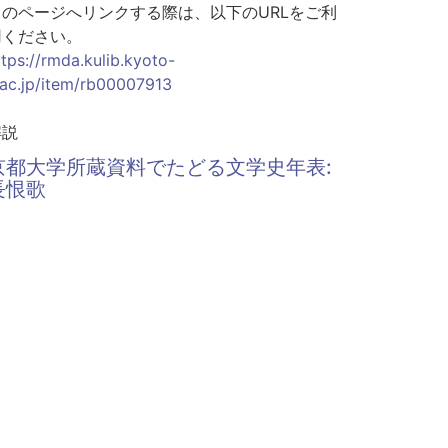
このページへリンクする際は、以下のURLをご利
用ください。
ttps://rmda.kulib.kyoto-
.ac.jp/item/rb00007913
解説
京都大学所蔵資料でたどる文学史年表:
長恨歌