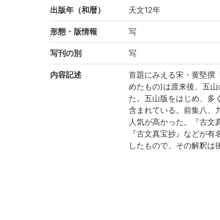
出版年（和暦）
天文12年
形態・版情報
写
写刊の別
写
内容記述
首題にみえる宋・黄堅撰
めたもの)は渡来後、五
た。五山版をはじめ、多
含まれている。前集八、
人気が高かった。『古文
『古文真宝抄』などが有
したもので、その解釈は
賢の講解態度-」(『国語国
展示図録『「今昔物語集」
注記
清原宣賢筆
【重要文化財】1952年指
閲覧停止