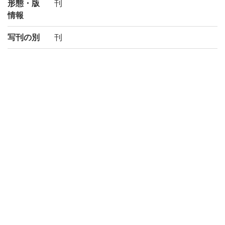
形態・版
刊
情報
写刊の別
刊
注記
古活字版
請求記号
5-42/シ/2貴
登録番号
1415938
NDC
222.03
KSH
中国古代
作成年度
2001
権利関係