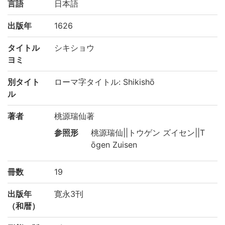
言語
日本語
出版年
1626
タイトル
シキショウ
ヨミ
別タイト
ローマ字タイトル: Shikishō
ル
著者
桃源瑞仙著
参照形
桃源瑞仙||トウゲン ズイセン||T
ōgen Zuisen
冊数
19
出版年
寛永3刊
（和暦）