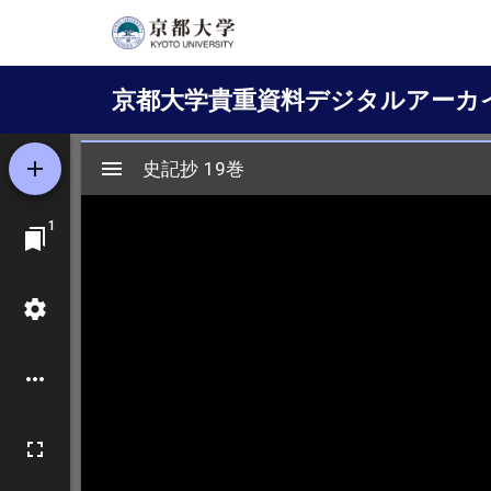
メ
イ
Main
ン
京都大学貴重資料デジタルアーカ
コ
navigation
ン
テ
ン
ツ
に
移
動