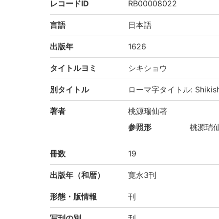
レコードID
RB00008022
言語
日本語
出版年
1626
タイトルヨミ
シキショウ
別タイトル
ローマ字タイトル: Shikis
著者
桃源瑞仙著
参照形
桃源瑞仙|
冊数
19
出版年（和暦）
寛永3刊
形態・版情報
刊
写刊の別
刊