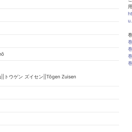
h
u
巻
巻
hō
巻
巻
|トウゲン ズイセン||Tōgen Zuisen