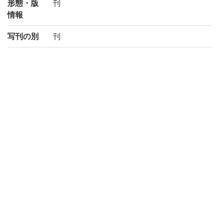
形態・版
刊
情報
写刊の別
刊
注記
古活字版
請求記号
5-42/シ/2貴
登録番号
1415938
NDC
222.03
KSH
中国古代
作成年度
2001
権利関係