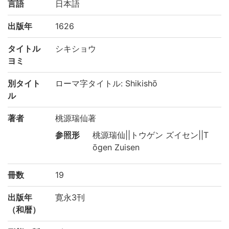
言語
日本語
出版年
1626
タイトル
シキショウ
ヨミ
別タイト
ローマ字タイトル: Shikishō
ル
著者
桃源瑞仙著
参照形
桃源瑞仙||トウゲン ズイセン||T
ōgen Zuisen
冊数
19
出版年
寛永3刊
（和暦）