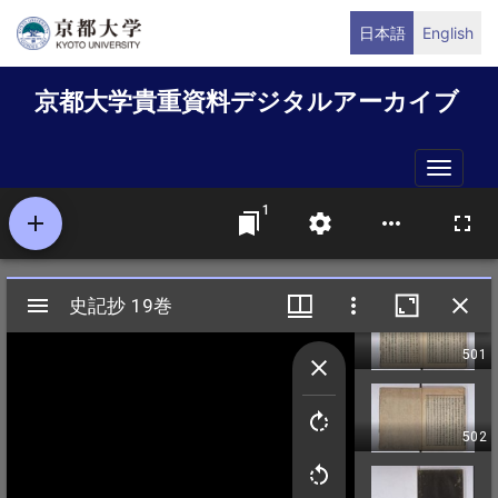
メ
日本語
English
イ
ン
京都大学貴重資料デジタルアーカイブ
コ
ン
テ
Toggle
ン
naviga
ツ
に
移
動