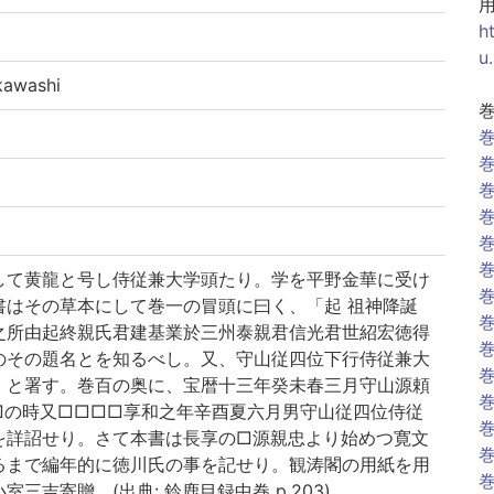
h
u
awashi
巻
巻
巻
巻
巻
巻
して黄龍と号し侍従兼大学頭たり。学を平野金華に受け
巻
書はその草本にして巻一の冒頭に曰く、「起 祖神降誕
巻
之所由起終親氏君建基業於三州泰親君信光君世紹宏徳得
巻
のその題名とを知るべし。又、守山従四位下行侍従兼大
巻
、と署す。巻百の奥に、宝暦十三年癸未春三月守山源頼
巻
□の時又□□□□享和之年辛酉夏六月男守山従四位侍従
巻
を詳詔せり。さて本書は長享の□源親忠より始めつ寛文
巻
るまで編年的に徳川氏の事を記せり。観涛閣の用紙を用
巻
三吉寄贈。(出典: 鈴鹿目録中巻 p.203)