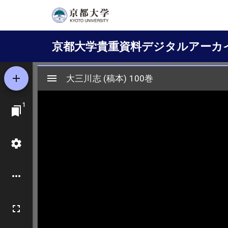
メ
イ
Main
ン
京都大学貴重資料デジタルアーカ
コ
navigation
ン
テ
ン
ツ
に
移
動