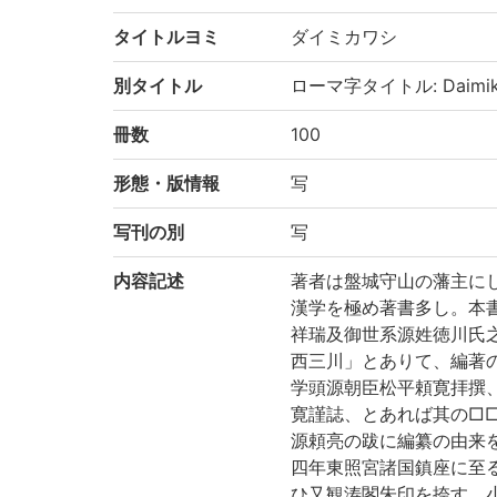
タイトルヨミ
ダイミカワシ
別タイトル
ローマ字タイトル: Daimik
冊数
100
形態・版情報
写
写刊の別
写
内容記述
著者は盤城守山の藩主に
漢学を極め著書多し。本
祥瑞及御世系源姓徳川氏
西三川」とありて、編著
学頭源朝臣松平頼寛拝撰
寛謹誌、とあれば其の□
源頼亮の跋に編纂の由来
四年東照宮諸国鎮座に至
ひ又観涛閣朱印を捺す。小室