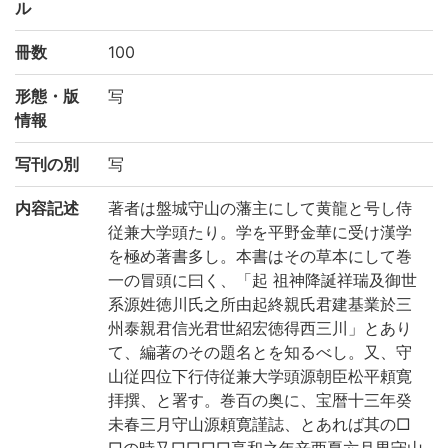
ル
冊数
100
形態・版
写
情報
写刊の別
写
内容記述
著者は盤城守山の藩主にして黄龍と号し侍
従兼大学頭たり。学を平野金華に受け漢学
を極め著書多し。本書はその草本にして巻
一の冒頭に曰く、「起 祖神降誕祥瑞及御世
系源姓徳川氏之所由起終親氏君建基業於三
州泰親君信光君世紹宏徳得西三川」とあり
て、編著のその題名とを知るべし。又、守
山従四位下行侍従兼大学頭源朝臣松平頼寛
拝撰、と署す。巻百の奥に、宝暦十三年癸
未春三月守山源頼寛謹誌、とあれば其の□
□の時又□□□□享和之年辛酉夏六月男守山