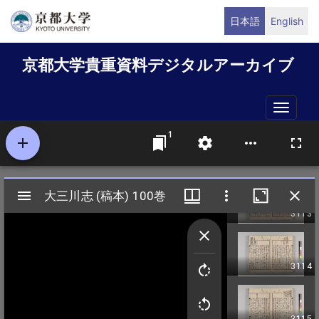
メ
日本語
English
イ
ン
京都大学貴重資料デジタルアーカイブ
コ
ン
テ
Toggle
ン
naviga
ツ
に
移
動