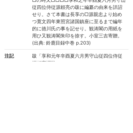
従四位侍従源頼亮の跋に編纂の由来を詳詔
せり。さて本書は長享の□源親忠より始め
つ寛文四年東照宮諸国鎮座に至るまで編年
的に徳川氏の事を記せり。観涛閣の用紙を
用ひ又観涛閣朱印を捺す。小室三吉寄贈。
(出典: 鈴鹿目録中巻 p.203)
注記
跋「享和元年辛酉夏六月男守山従四位侍従
源頼亮謹跋」
請求記号
5-11/タ/1貴
登録番号
8839
国書総目
(5-484p.) 大三川志 || ダイミカワシ
録
作成年度
2019