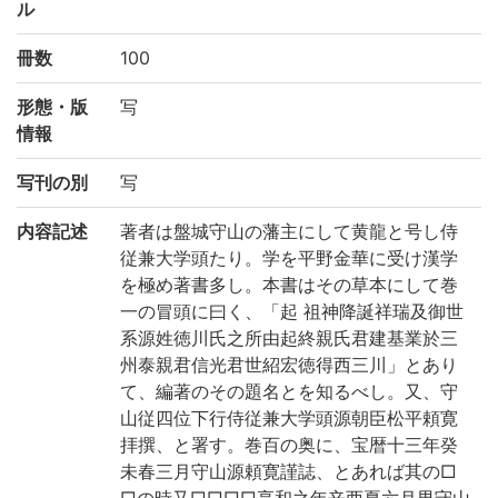
ル
冊数
100
形態・版
写
情報
写刊の別
写
内容記述
著者は盤城守山の藩主にして黄龍と号し侍
従兼大学頭たり。学を平野金華に受け漢学
を極め著書多し。本書はその草本にして巻
一の冒頭に曰く、「起 祖神降誕祥瑞及御世
系源姓徳川氏之所由起終親氏君建基業於三
州泰親君信光君世紹宏徳得西三川」とあり
て、編著のその題名とを知るべし。又、守
山従四位下行侍従兼大学頭源朝臣松平頼寛
拝撰、と署す。巻百の奥に、宝暦十三年癸
未春三月守山源頼寛謹誌、とあれば其の□
□の時又□□□□享和之年辛酉夏六月男守山