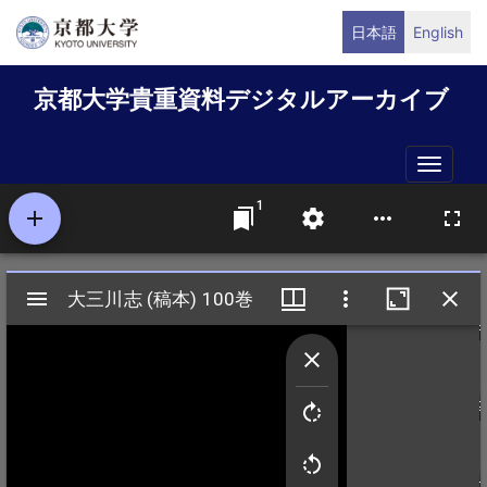
メ
日本語
English
イ
ン
京都大学貴重資料デジタルアーカイブ
コ
ン
テ
Toggle
ン
naviga
ツ
に
移
動