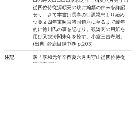
従四位侍従源頼亮の跋に編纂の由来を詳詔
せり。さて本書は長享の□源親忠より始め
つ寛文四年東照宮諸国鎮座に至るまで編年
的に徳川氏の事を記せり。観涛閣の用紙を
用ひ又観涛閣朱印を捺す。小室三吉寄贈。
(出典: 鈴鹿目録中巻 p.203)
注記
跋「享和元年辛酉夏六月男守山従四位侍従
源頼亮謹跋」
請求記号
5-11/タ/1貴
登録番号
8839
国書総目
(5-484p.) 大三川志 || ダイミカワシ
録
作成年度
2019