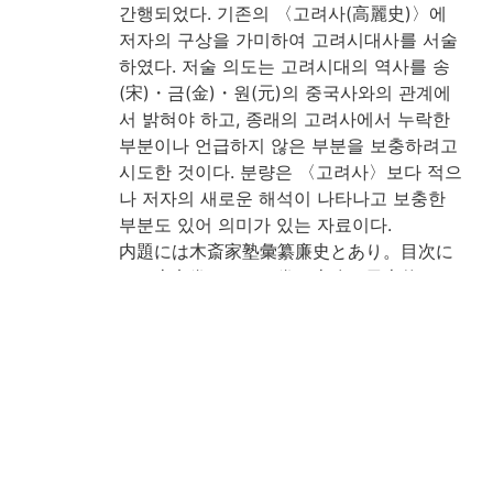
간행되었다. 기존의 〈고려사(高麗史)〉에
저자의 구상을 가미하여 고려시대사를 서술
하였다. 저술 의도는 고려시대의 역사를 송
(宋)・금(金)・원(元)의 중국사와의 관계에
서 밝혀야 하고, 종래의 고려사에서 누락한
부분이나 언급하지 않은 부분을 보충하려고
시도한 것이다. 분량은 〈고려사〉보다 적으
나 저자의 새로운 해석이 나타나고 보충한
부분도 있어 의미가 있는 자료이다.
内題には木斎家塾彙纂廉史とあり。目次に
は四十七巻とすれど巻四十八は日本傳な
り。朝鮮の人士好んで支那の国史を説くも
自国の史に□□□□却て之を知らざる者多
きと憂ひ旧史に就き其の闕を補ひたるもの
なり。著者歿後一百年の後□南の人士□□
りて之を刊行す。木下廣次寄贈。(出典: 鈴
鹿目録中巻 p.218)
注記
朝鮮刊, 木板本