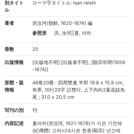
別タイト
ローマ字タイトル: Isan reishi
ル
著者
洪汝河(朝鮮, 1620-1674) 編
参照形
洪, 汝河||홍, 여하
冊数
20
出版情報
[出版地不明]:[出版者不明], [顯宗年間(1659
-1674)]
形態・版
48卷20冊 : 四周雙邊 半郭 19.8 x 15.9 cm,
情報
有界, 10行20字 註雙行, 上下内向2葉花紋魚
尾 ; 31.0 x 20.5 cm
写刊の別
刊
内容記述
홍여하(洪汝河, 1621-1678)가 지은 기전체
(紀傳體) 고려시대사로 현종(顯宗) 년간에