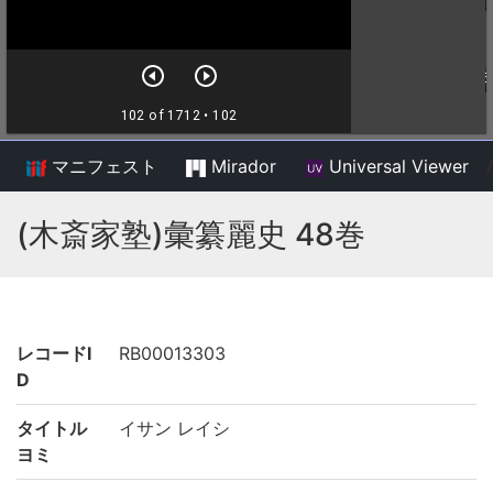
マニフェスト
Mirador
Universal Viewer
/
(木斎家塾)彙纂麗史 48巻
レコードI
RB00013303
D
タイトル
イサン レイシ
ヨミ