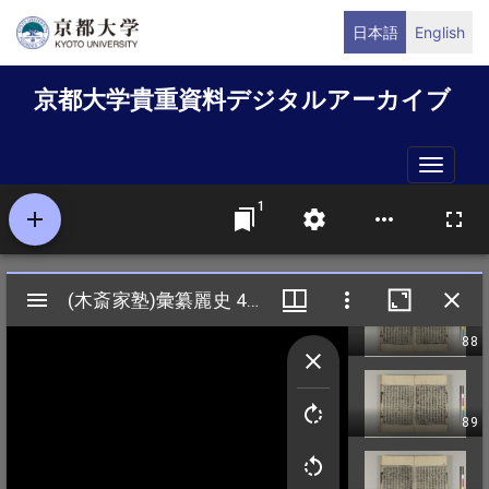
メ
日本語
English
イ
ン
京都大学貴重資料デジタルアーカイブ
コ
ン
テ
Toggle
ン
naviga
ツ
に
移
動