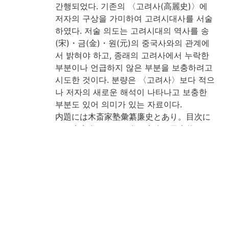
간행되었다. 기존의 〈고려사(高麗史)〉에
저자의 구상을 가미하여 고려시대사를 서술
하였다. 저술 의도는 고려시대의 역사를 송
(宋)・금(金)・원(元)의 중국사와의 관계에
서 밝혀야 하고, 종래의 고려사에서 누락한
부분이나 언급하지 않은 부분을 보충하려고
시도한 것이다. 분량은 〈고려사〉보다 적으
나 저자의 새로운 해석이 나타나고 보충한
부분도 있어 의미가 있는 자료이다.
内題には木斎家塾彙纂廉史とあり。目次に
は四十七巻とすれど巻四十八は日本傳な
り。朝鮮の人士好んで支那の国史を説くも
自国の史に□□□□却て之を知らざる者多
きと憂ひ旧史に就き其の闕を補ひたるもの
なり。著者歿後一百年の後□南の人士□□
りて之を刊行す。木下廣次寄贈。(出典: 鈴
鹿目録中巻 p.218)
注記
朝鮮刊, 木板本