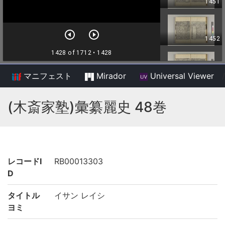
マニフェスト
Mirador
Universal Viewer
/
(木斎家塾)彙纂麗史 48巻
レコードI
RB00013303
D
タイトル
イサン レイシ
ヨミ