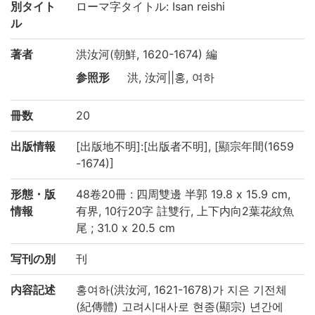
別タイト
ローマ字タイトル: Isan reishi
ル
著者
洪汝河(朝鮮, 1620-1674) 編
参照形
洪, 汝河||홍, 여하
冊数
20
出版情報
[出版地不明]:[出版者不明], [顯宗年間(1659
-1674)]
形態・版
48卷20冊 : 四周雙邊 半郭 19.8 x 15.9 cm,
情報
有界, 10行20字 註雙行, 上下内向2葉花紋魚
尾 ; 31.0 x 20.5 cm
写刊の別
刊
内容記述
홍여하(洪汝河, 1621-1678)가 지은 기전체
(紀傳體) 고려시대사로 현종(顯宗) 년간에