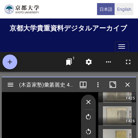
メ
日本語
English
イ
ン
京都大学貴重資料デジタルアーカイブ
コ
ン
テ
Toggle
ン
naviga
ツ
に
移
動