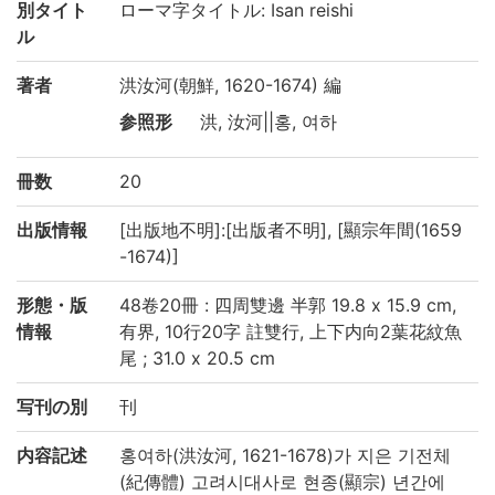
別タイト
ローマ字タイトル: Isan reishi
ル
著者
洪汝河(朝鮮, 1620-1674) 編
参照形
洪, 汝河||홍, 여하
冊数
20
出版情報
[出版地不明]:[出版者不明], [顯宗年間(1659
-1674)]
形態・版
48卷20冊 : 四周雙邊 半郭 19.8 x 15.9 cm,
情報
有界, 10行20字 註雙行, 上下内向2葉花紋魚
尾 ; 31.0 x 20.5 cm
写刊の別
刊
内容記述
홍여하(洪汝河, 1621-1678)가 지은 기전체
(紀傳體) 고려시대사로 현종(顯宗) 년간에