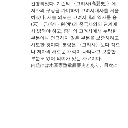
간행되었다. 기존의 〈고려사(高麗史)〉에
저자의 구상을 가미하여 고려시대사를 서술
하였다. 저술 의도는 고려시대의 역사를 송
(宋)・금(金)・원(元)의 중국사와의 관계에
서 밝혀야 하고, 종래의 고려사에서 누락한
부분이나 언급하지 않은 부분을 보충하려고
시도한 것이다. 분량은 〈고려사〉보다 적으
나 저자의 새로운 해석이 나타나고 보충한
부분도 있어 의미가 있는 자료이다.
内題には木斎家塾彙纂廉史とあり。目次に
は四十七巻とすれど巻四十八は日本傳な
り。朝鮮の人士好んで支那の国史を説くも
自国の史に□□□□却て之を知らざる者多
きと憂ひ旧史に就き其の闕を補ひたるもの
なり。著者歿後一百年の後□南の人士□□
りて之を刊行す。木下廣次寄贈。(出典: 鈴
鹿目録中巻 p.218)
注記
朝鮮刊, 木板本