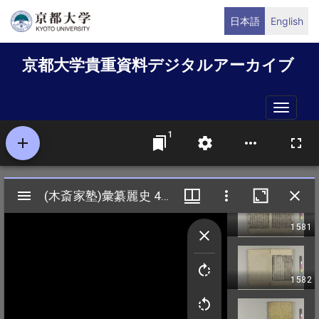
メ
日本語
English
イ
ン
京都大学貴重資料デジタルアーカイブ
コ
ン
テ
Toggle
ン
naviga
ツ
に
移
動