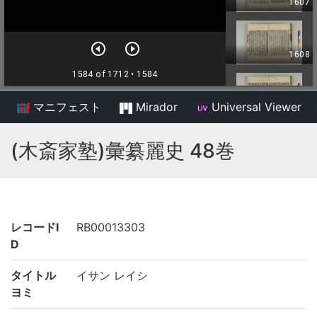
マニフェスト
Mirador
Universal Viewer
/
(木斎家塾)彙纂麗史 48巻
レコードI
RB00013303
D
タイトル
イサン レイシ
ヨミ