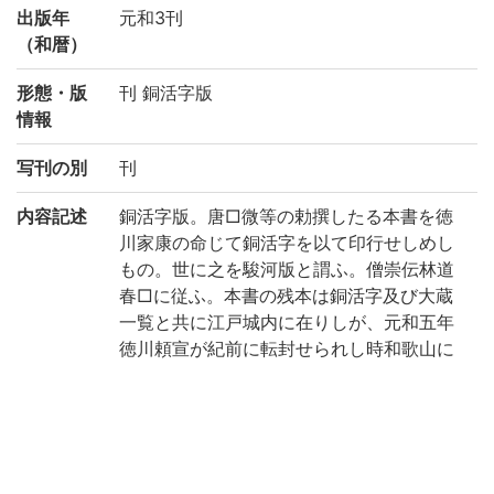
出版年
元和3刊
（和暦）
形態・版
刊 銅活字版
情報
写刊の別
刊
内容記述
銅活字版。唐□微等の勅撰したる本書を徳
川家康の命じて銅活字を以て印行せしめし
もの。世に之を駿河版と謂ふ。僧崇伝林道
春□に従ふ。本書の残本は銅活字及び大蔵
一覧と共に江戸城内に在りしが、元和五年
徳川頼宣が紀前に転封せられし時和歌山に
移る。本書はその残本の一を徳川頼倫の寄
贈せるものにして、旧和歌山徳川氏蔵及び
南葵文庫の印記あり。惜しむらくは巻四、
十三、廿の三巻を欠く。(出典: 鈴鹿目録下
巻 p.155)