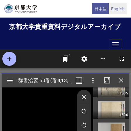
メ
日本語
English
イ
ン
京都大学貴重資料デジタルアーカイブ
コ
ン
テ
Toggle
ン
naviga
ツ
に
移
動