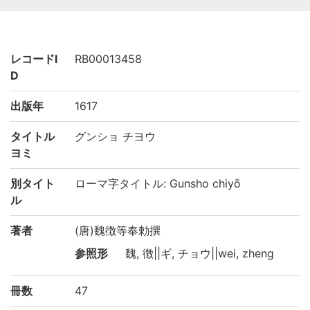
レコードI
RB00013458
D
出版年
1617
タイトル
グンショ チヨウ
ヨミ
別タイト
ローマ字タイトル: Gunsho chiyō
ル
著者
(唐)魏徴等奉勅撰
参照形
魏, 徴||ギ, チョウ||wei, zheng
冊数
47