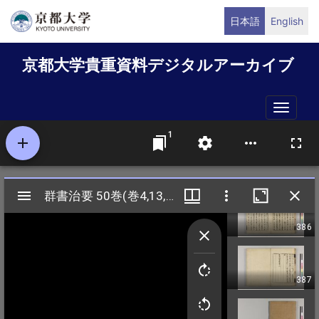
メ
日本語
English
イ
ン
京都大学貴重資料デジタルアーカイブ
コ
ン
テ
Toggle
ン
naviga
ツ
に
移
動