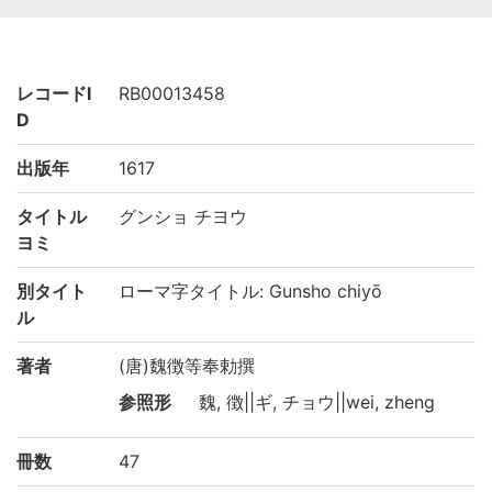
レコードI
RB00013458
D
出版年
1617
タイトル
グンショ チヨウ
ヨミ
別タイト
ローマ字タイトル: Gunsho chiyō
ル
著者
(唐)魏徴等奉勅撰
参照形
魏, 徴||ギ, チョウ||wei, zheng
冊数
47