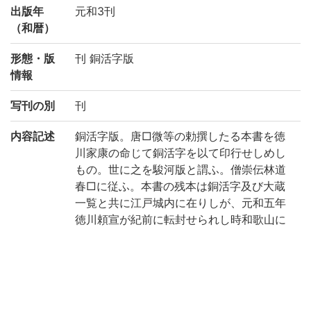
出版年
元和3刊
（和暦）
形態・版
刊 銅活字版
情報
写刊の別
刊
内容記述
銅活字版。唐□微等の勅撰したる本書を徳
川家康の命じて銅活字を以て印行せしめし
もの。世に之を駿河版と謂ふ。僧崇伝林道
春□に従ふ。本書の残本は銅活字及び大蔵
一覧と共に江戸城内に在りしが、元和五年
徳川頼宣が紀前に転封せられし時和歌山に
移る。本書はその残本の一を徳川頼倫の寄
贈せるものにして、旧和歌山徳川氏蔵及び
南葵文庫の印記あり。惜しむらくは巻四、
十三、廿の三巻を欠く。(出典: 鈴鹿目録下
巻 p.155)