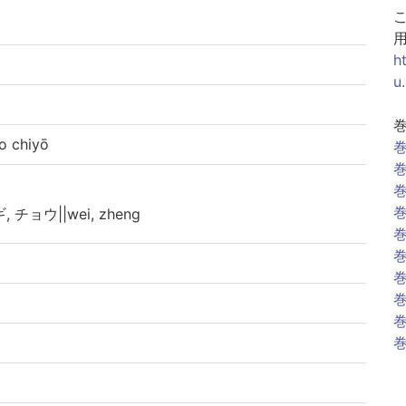
h
u
chiyō
巻
巻
巻
巻
ギ, チョウ||wei, zheng
巻
巻
巻
巻
巻
巻