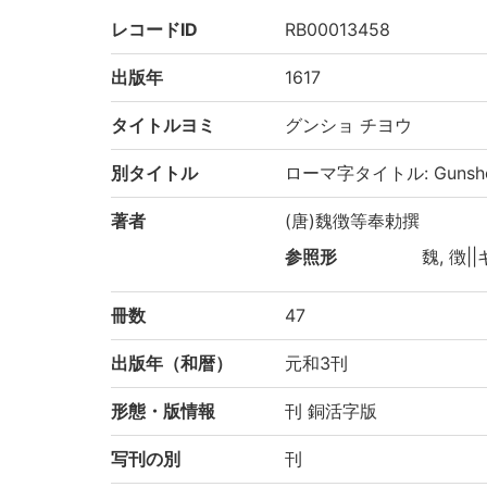
レコードID
RB00013458
出版年
1617
タイトルヨミ
グンショ チヨウ
別タイトル
ローマ字タイトル: Gunsho 
著者
(唐)魏徴等奉勅撰
参照形
魏, 徴||
冊数
47
出版年（和暦）
元和3刊
形態・版情報
刊 銅活字版
写刊の別
刊