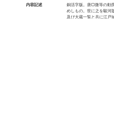
内容記述
銅活字版。唐□微等の勅
めしもの。世に之を駿河
及び大蔵一覧と共に江戸
し時和歌山に移る。本書
歌山徳川氏蔵及び南葵文
く。(出典: 鈴鹿目録下巻 p.
注記
駿河版。帙題には「駿河
請求記号
10-04/ク/1貴
登録番号
19057
作成年度
2018
権利関係