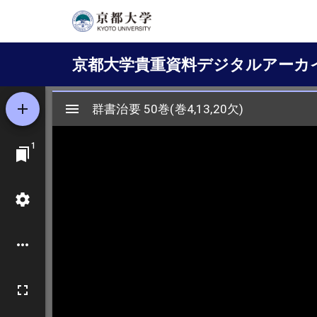
メ
イ
Main
ン
京都大学貴重資料デジタルアーカ
コ
navigation
ン
テ
ン
ツ
に
移
動