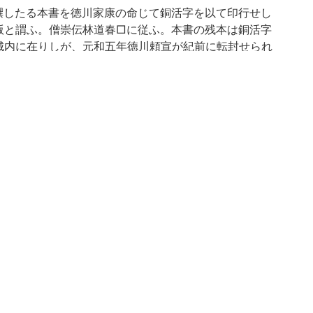
撰したる本書を徳川家康の命じて銅活字を以て印行せし
版と謂ふ。僧崇伝林道春□に従ふ。本書の残本は銅活字
城内に在りしが、元和五年徳川頼宣が紀前に転封せられ
はその残本の一を徳川頼倫の寄贈せるものにして、旧和
庫の印記あり。惜しむらくは巻四、十三、廿の三巻を欠
155)
二年」とある